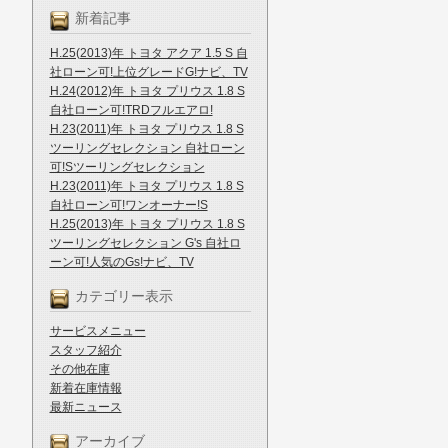
新着記事
H.25(2013)年 トヨタ アクア 1.5 S 自
社ローン可!上位グレードG!ナビ、TV
H.24(2012)年 トヨタ プリウス 1.8 S
自社ローン可!TRDフルエアロ!
H.23(2011)年 トヨタ プリウス 1.8 S
ツーリングセレクション 自社ローン
可!Sツーリングセレクション
H.23(2011)年 トヨタ プリウス 1.8 S
自社ローン可!ワンオーナー!S
H.25(2013)年 トヨタ プリウス 1.8 S
ツーリングセレクション G's 自社ロ
ーン可!人気のGs!ナビ、TV
カテゴリー表示
サービスメニュー
スタッフ紹介
その他在庫
新着在庫情報
最新ニュース
アーカイブ