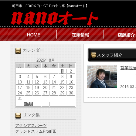
町田市、FD(RX-7)・GT-Rの中古車【nanoオート】
カレンダー
スタッフ紹介
2026年8月
月
火
水
木
金
土
日
営業担
1
2
・・
3
4
5
6
7
8
9
10
11
12
13
14
15
16
2016-03-
17
18
19
20
21
22
23
24
25
26
27
28
29
30
31
« 7月
リンク集
アクシアスポーツ
グランドスラムPro町田