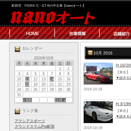
町田市、FD(RX-7)・GT-Rの中古車【nanoオート】
カレンダー
10月 2016
2016年10月
月
火
水
木
金
土
日
H.16(
1
2
【車名】 
3
4
5
6
7
8
9
▼続きを
10
11
12
13
14
15
16
17
18
19
20
21
22
23
2016-10-18
24
25
26
27
28
29
30
31
« 9月
11月 »
H.3(1
リンク集
【車名】 
▼続きを
アクシアスポーツ
グランドスラムPro町田
2016-10-18