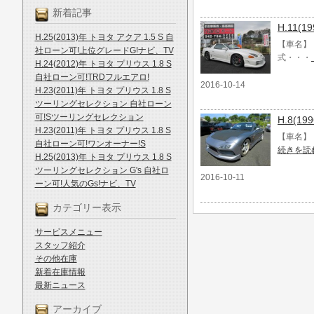
新着記事
H.11
H.25(2013)年 トヨタ アクア 1.5 S 自
【車名】 
社ローン可!上位グレードG!ナビ、TV
式・・・
H.24(2012)年 トヨタ プリウス 1.8 S
自社ローン可!TRDフルエアロ!
2016-10-14
H.23(2011)年 トヨタ プリウス 1.8 S
ツーリングセレクション 自社ローン
可!Sツーリングセレクション
H.8(1
H.23(2011)年 トヨタ プリウス 1.8 S
【車名】 H
自社ローン可!ワンオーナー!S
続きを読
H.25(2013)年 トヨタ プリウス 1.8 S
ツーリングセレクション G's 自社ロ
2016-10-11
ーン可!人気のGs!ナビ、TV
カテゴリー表示
サービスメニュー
スタッフ紹介
その他在庫
新着在庫情報
最新ニュース
アーカイブ