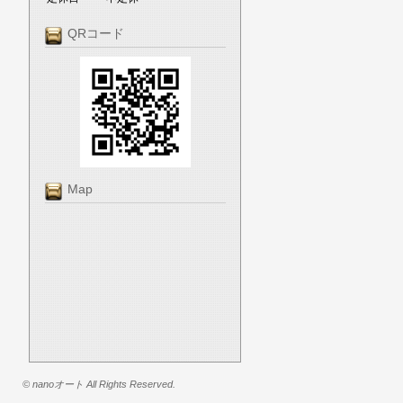
QRコード
Map
© nanoオート All Rights Reserved.