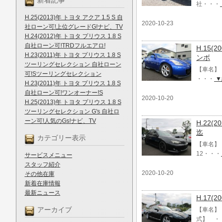
新着記事
社・・・
H.25(2013)年 トヨタ アクア 1.5 S 自
2020-10-23
社ローン可!上位グレードG!ナビ、TV
H.24(2012)年 トヨタ プリウス 1.8 S
自社ローン可!TRDフルエアロ!
H.15(
H.23(2011)年 トヨタ プリウス 1.8 S
ンボ
ツーリングセレクション 自社ローン
【車名】 
可!Sツーリングセレクション
・・・
▼
H.23(2011)年 トヨタ プリウス 1.8 S
自社ローン可!ワンオーナー!S
2020-10-20
H.25(2013)年 トヨタ プリウス 1.8 S
ツーリングセレクション G's 自社ロ
ーン可!人気のGs!ナビ、TV
H.22(
迄
カテゴリー表示
【車名】 
12・・・
サービスメニュー
スタッフ紹介
2020-10-20
その他在庫
新着在庫情報
最新ニュース
H.17(
アーカイブ
【車名】 
式】 ・