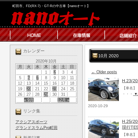
町田市、FD(RX-7)・GT-Rの中古車【nanoオート】
カレンダー
10月 2020
2020年10月
月
火
水
木
金
土
日
←
Older posts
1
2
3
4
5
6
7
8
9
10
11
H.23(
12
13
14
15
16
17
18
【車名】 
19
20
21
22
23
24
25
・・・
▼
26
27
28
29
30
31
« 9月
12月 »
2020-10-29
リンク集
H.25
アクシアスポーツ
現行TE
グランドスラムPro町田
【車名】 