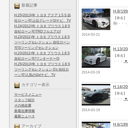
新着記事
H.8(
H.25(2013)年 トヨタ アクア 1.5 S 自
【車名】 
社ローン可!上位グレードG!ナビ、TV
両!・・・
H.24(2012)年 トヨタ プリウス 1.8 S
自社ローン可!TRDフルエアロ!
2014-03-21
H.23(2011)年 トヨタ プリウス 1.8 S
ツーリングセレクション 自社ローン
可!Sツーリングセレクション
H.13(
H.23(2011)年 トヨタ プリウス 1.8 S
【車名】 
自社ローン可!ワンオーナー!S
・・・
▼
H.25(2013)年 トヨタ プリウス 1.8 S
ツーリングセレクション G's 自社ロ
2014-03-19
ーン可!人気のGs!ナビ、TV
カテゴリー表示
H.14(
【車名】 
サービスメニュー
・・・
▼
スタッフ紹介
その他在庫
2014-03-19
新着在庫情報
最新ニュース
H.6(1
アーカイブ