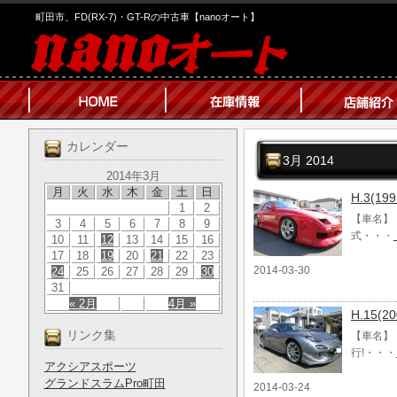
町田市、FD(RX-7)・GT-Rの中古車【nanoオート】
カレンダー
3月 2014
2014年3月
月
火
水
木
金
土
日
H.3(1
1
2
【車名】 
3
4
5
6
7
8
9
式・・・
10
11
12
13
14
15
16
17
18
19
20
21
22
23
2014-03-30
24
25
26
27
28
29
30
31
« 2月
4月 »
H.15
リンク集
【車名】 
行!・・・
アクシアスポーツ
グランドスラムPro町田
2014-03-24