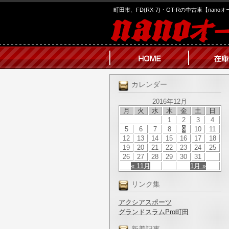
町田市、FD(RX-7)・GT-Rの中古車【nano
カレンダー
2016年12月
月
火
水
木
金
土
日
1
2
3
4
5
6
7
8
9
10
11
12
13
14
15
16
17
18
19
20
21
22
23
24
25
26
27
28
29
30
31
« 11月
1月 »
リンク集
アクシアスポーツ
グランドスラムPro町田