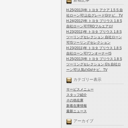
新着記事
H.25(2013)年 トヨタ アクア 1.5 S 自
社ローン可!上位グレードG!ナビ、TV
H.24(2012)年 トヨタ プリウス 1.8 S
自社ローン可!TRDフルエアロ!
H.23(2011)年 トヨタ プリウス 1.8 S
ツーリングセレクション 自社ローン
可!Sツーリングセレクション
H.23(2011)年 トヨタ プリウス 1.8 S
自社ローン可!ワンオーナー!S
H.25(2013)年 トヨタ プリウス 1.8 S
ツーリングセレクション G's 自社ロ
ーン可!人気のGs!ナビ、TV
カテゴリー表示
サービスメニュー
スタッフ紹介
その他在庫
新着在庫情報
最新ニュース
アーカイブ