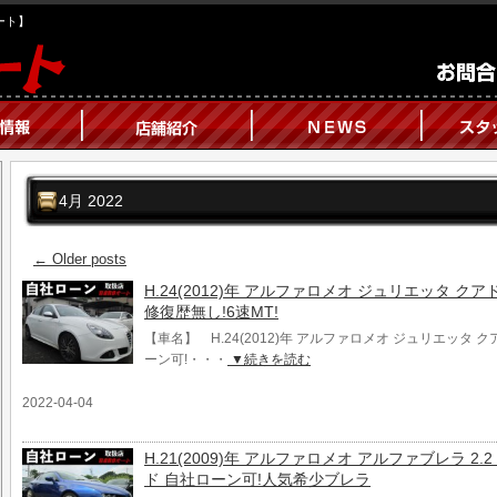
オート】
4月 2022
←
Older posts
H.24(2012)年 アルファロメオ ジュリエッタ ク
修復歴無し!6速MT!
【車名】 H.24(2012)年 アルファロメオ ジュリエッタ 
ーン可!・・・
▼続きを読む
2022-04-04
H.21(2009)年 アルファロメオ アルファブレラ 2
ド 自社ローン可!人気希少ブレラ