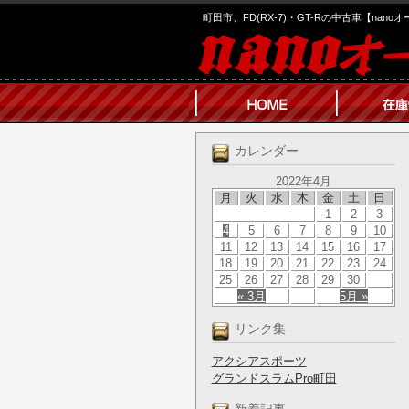
町田市、FD(RX-7)・GT-Rの中古車【nano
カレンダー
2022年4月
月
火
水
木
金
土
日
1
2
3
4
5
6
7
8
9
10
11
12
13
14
15
16
17
18
19
20
21
22
23
24
25
26
27
28
29
30
« 3月
5月 »
リンク集
アクシアスポーツ
グランドスラムPro町田