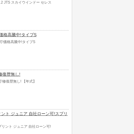
.2 JTS スカイウインドー セレス
可!価格高騰中!タイプS
ン可!価格高騰中!タイプS
!修復歴無し!
ン可!修復歴無し! 【年式】
プリント ジュニア 自社ローン可!スプリ
スプリント ジュニア 自社ローン可!