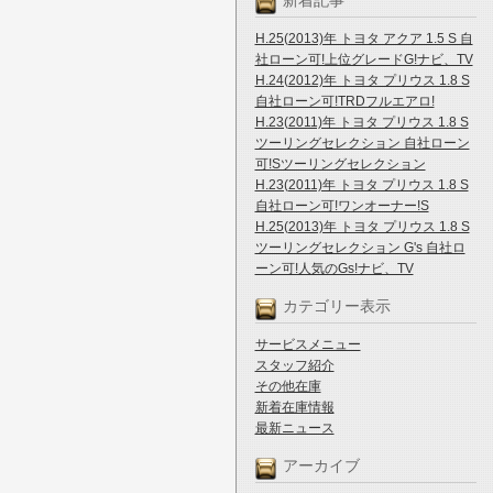
新着記事
H.25(2013)年 トヨタ アクア 1.5 S 自
社ローン可!上位グレードG!ナビ、TV
H.24(2012)年 トヨタ プリウス 1.8 S
自社ローン可!TRDフルエアロ!
H.23(2011)年 トヨタ プリウス 1.8 S
ツーリングセレクション 自社ローン
可!Sツーリングセレクション
H.23(2011)年 トヨタ プリウス 1.8 S
自社ローン可!ワンオーナー!S
H.25(2013)年 トヨタ プリウス 1.8 S
ツーリングセレクション G's 自社ロ
ーン可!人気のGs!ナビ、TV
カテゴリー表示
サービスメニュー
スタッフ紹介
その他在庫
新着在庫情報
最新ニュース
アーカイブ