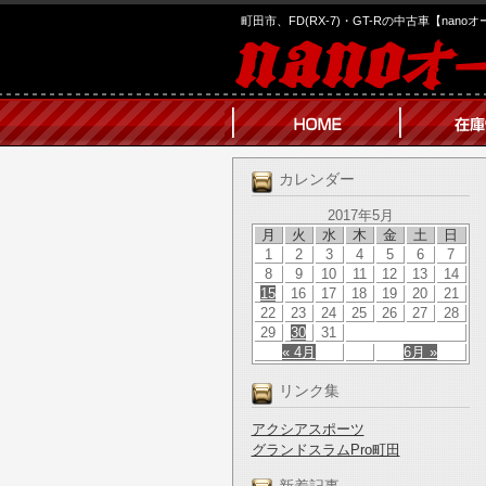
町田市、FD(RX-7)・GT-Rの中古車【nano
カレンダー
2017年5月
月
火
水
木
金
土
日
1
2
3
4
5
6
7
8
9
10
11
12
13
14
15
16
17
18
19
20
21
22
23
24
25
26
27
28
29
30
31
« 4月
6月 »
リンク集
アクシアスポーツ
グランドスラムPro町田