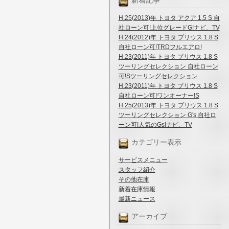
新着記事
H.25(2013)年 トヨタ アクア 1.5 S 自
社ローン可!上位グレードG!ナビ、TV
H.24(2012)年 トヨタ プリウス 1.8 S
自社ローン可!TRDフルエアロ!
H.23(2011)年 トヨタ プリウス 1.8 S
ツーリングセレクション 自社ローン
可!Sツーリングセレクション
H.23(2011)年 トヨタ プリウス 1.8 S
自社ローン可!ワンオーナー!S
H.25(2013)年 トヨタ プリウス 1.8 S
ツーリングセレクション G's 自社ロ
ーン可!人気のGs!ナビ、TV
カテゴリー表示
サービスメニュー
スタッフ紹介
その他在庫
新着在庫情報
最新ニュース
アーカイブ