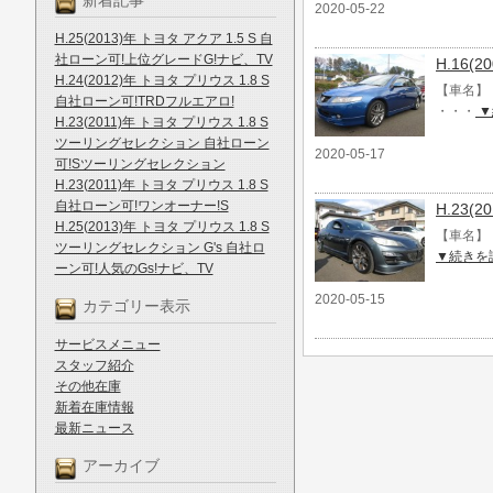
新着記事
2020-05-22
H.25(2013)年 トヨタ アクア 1.5 S 自
社ローン可!上位グレードG!ナビ、TV
H.16(
H.24(2012)年 トヨタ プリウス 1.8 S
【車名】 
自社ローン可!TRDフルエアロ!
・・・
▼
H.23(2011)年 トヨタ プリウス 1.8 S
ツーリングセレクション 自社ローン
2020-05-17
可!Sツーリングセレクション
H.23(2011)年 トヨタ プリウス 1.8 S
自社ローン可!ワンオーナー!S
H.23(
H.25(2013)年 トヨタ プリウス 1.8 S
【車名】 
ツーリングセレクション G's 自社ロ
▼続きを
ーン可!人気のGs!ナビ、TV
2020-05-15
カテゴリー表示
サービスメニュー
スタッフ紹介
その他在庫
新着在庫情報
最新ニュース
アーカイブ