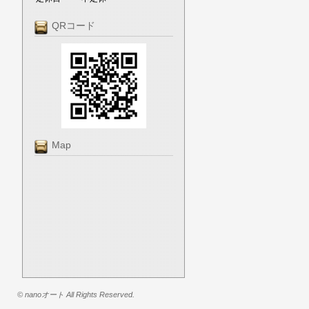
QRコード
Map
© nanoオート All Rights Reserved.