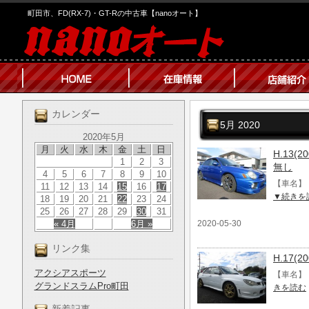
町田市、FD(RX-7)・GT-Rの中古車【nanoオート】
カレンダー
5月 2020
2020年5月
月
火
水
木
金
土
日
H.13(
1
2
3
無し
4
5
6
7
8
9
10
【車名】 H
11
12
13
14
15
16
17
▼続きを
18
19
20
21
22
23
24
25
26
27
28
29
30
31
« 4月
6月 »
2020-05-30
リンク集
H.17(
アクシアスポーツ
【車名】 H
グランドスラムPro町田
きを読む