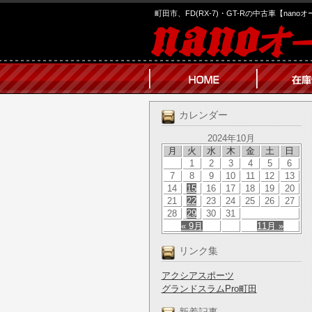
町田市、FD(RX-7)・GT-Rの中古車【nano
カレンダー
2024年10月
月
火
水
木
金
土
日
1
2
3
4
5
6
7
8
9
10
11
12
13
14
15
16
17
18
19
20
21
22
23
24
25
26
27
28
29
30
31
« 9月
11月 »
リンク集
アクシアスポーツ
グランドスラムPro町田