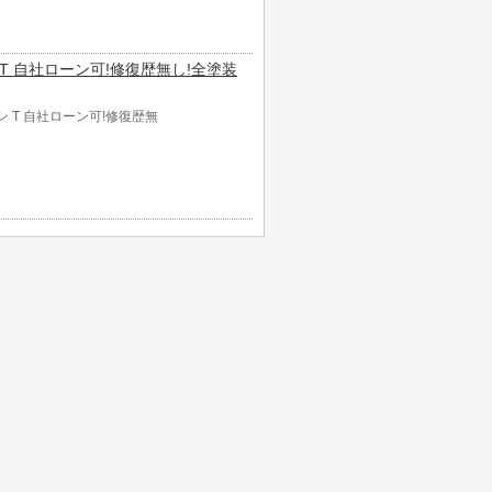
ョン T 自社ローン可!修復歴無し!全塗装
ョン T 自社ローン可!修復歴無