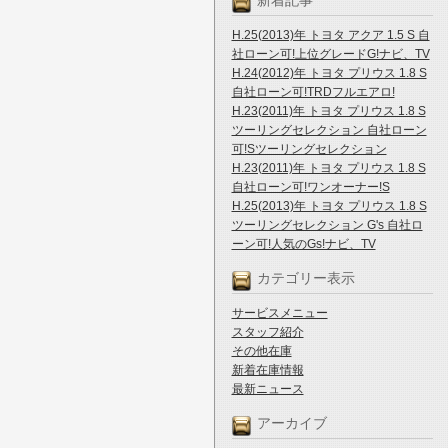
新着記事
H.25(2013)年 トヨタ アクア 1.5 S 自
社ローン可!上位グレードG!ナビ、TV
H.24(2012)年 トヨタ プリウス 1.8 S
自社ローン可!TRDフルエアロ!
H.23(2011)年 トヨタ プリウス 1.8 S
ツーリングセレクション 自社ローン
可!Sツーリングセレクション
H.23(2011)年 トヨタ プリウス 1.8 S
自社ローン可!ワンオーナー!S
H.25(2013)年 トヨタ プリウス 1.8 S
ツーリングセレクション G's 自社ロ
ーン可!人気のGs!ナビ、TV
カテゴリー表示
サービスメニュー
スタッフ紹介
その他在庫
新着在庫情報
最新ニュース
アーカイブ