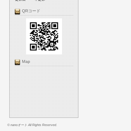
QRコード
Map
© nanoオート All Rights Reserved.