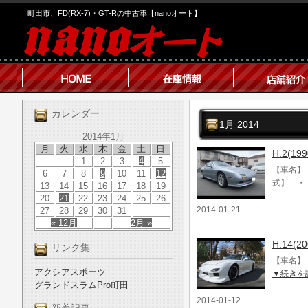
町田市、FD(RX-7)・GT-Rの中古車【nanoオート】
カレンダー
1月 2014
2014年1月
月
火
水
木
金
土
日
H.2(1
1
2
3
4
5
【車名】 
6
7
8
9
10
11
12
式】 ・
13
14
15
16
17
18
19
20
21
22
23
24
25
26
2014-01-21
27
28
29
30
31
« 12月
2月 »
H.14(
リンク集
【車名】 
アクシアスポーツ
▼続きを
グランドスラムPro町田
2014-01-12