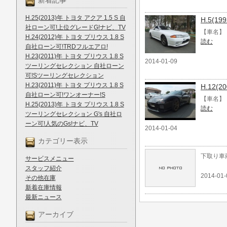
新着記事
H.25(2013)年 トヨタ アクア 1.5 S 自
H.5(1
社ローン可!上位グレードG!ナビ、TV
【車名】 
H.24(2012)年 トヨタ プリウス 1.8 S
読む
自社ローン可!TRDフルエアロ!
H.23(2011)年 トヨタ プリウス 1.8 S
2014-01-09
ツーリングセレクション 自社ローン
可!Sツーリングセレクション
H.23(2011)年 トヨタ プリウス 1.8 S
H.12(
自社ローン可!ワンオーナー!S
【車名】 H
H.25(2013)年 トヨタ プリウス 1.8 S
読む
ツーリングセレクション G's 自社ロ
ーン可!人気のGs!ナビ、TV
2014-01-04
カテゴリー表示
下取り車
サービスメニュー
スタッフ紹介
2014-01-
その他在庫
新着在庫情報
最新ニュース
アーカイブ