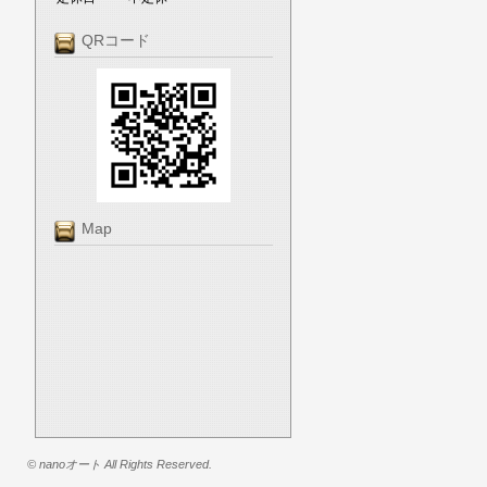
QRコード
Map
© nanoオート All Rights Reserved.