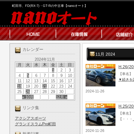
町田市、FD(RX-7)・GT-Rの中古車【nanoオート】
カレンダー
11月 2024
2024年11月
月
火
水
木
金
土
日
H.26(
1
2
3
【車名】 
4
5
6
7
8
9
10
▼続きを
11
12
13
14
15
16
17
18
19
20
21
22
23
24
2024-11-26
25
26
27
28
29
30
« 10月
12月 »
H.25
リンク集
【車名】 
アクシアスポーツ
【・・・
グランドスラムPro町田
2024-11-26