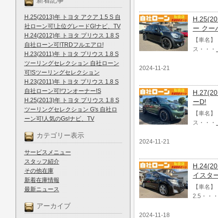
新着記事
H.25(2013)年 トヨタ アクア 1.5 S 自
H.25
社ローン可!上位グレードG!ナビ、TV
ー クー
H.24(2012)年 トヨタ プリウス 1.8 S
【車名】 
自社ローン可!TRDフルエアロ!
ス・・・
H.23(2011)年 トヨタ プリウス 1.8 S
ツーリングセレクション 自社ローン
2024-11-21
可!Sツーリングセレクション
H.23(2011)年 トヨタ プリウス 1.8 S
自社ローン可!ワンオーナー!S
H.27
H.25(2013)年 トヨタ プリウス 1.8 S
ーD!
ツーリングセレクション G's 自社ロ
【車名】 
ーン可!人気のGs!ナビ、TV
ス・・・
カテゴリー表示
2024-11-21
サービスメニュー
スタッフ紹介
H.24(
その他在庫
イスタ
新着在庫情報
【車名】 
最新ニュース
2.5・・
アーカイブ
2024-11-18