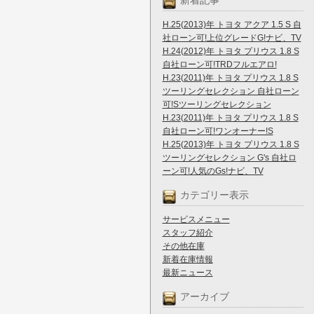
新着記事
H.25(2013)年 トヨタ アクア 1.5 S 自
社ローン可!上位グレードG!ナビ、TV
H.24(2012)年 トヨタ プリウス 1.8 S
自社ローン可!TRDフルエアロ!
H.23(2011)年 トヨタ プリウス 1.8 S
ツーリングセレクション 自社ローン
可!Sツーリングセレクション
H.23(2011)年 トヨタ プリウス 1.8 S
自社ローン可!ワンオーナー!S
H.25(2013)年 トヨタ プリウス 1.8 S
ツーリングセレクション G's 自社ロ
ーン可!人気のGs!ナビ、TV
カテゴリー表示
サービスメニュー
スタッフ紹介
その他在庫
新着在庫情報
最新ニュース
アーカイブ