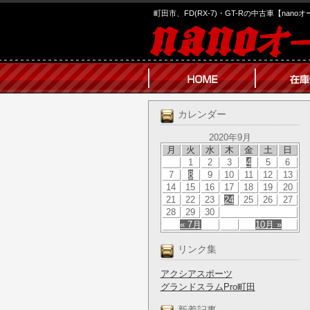
町田市、FD(RX-7)・GT-Rの中古車【nano
カレンダー
2020年9月
月
火
水
木
金
土
日
1
2
3
4
5
6
7
8
9
10
11
12
13
14
15
16
17
18
19
20
21
22
23
24
25
26
27
28
29
30
« 7月
10月 »
リンク集
アクシアスポーツ
グランドスラムPro町田