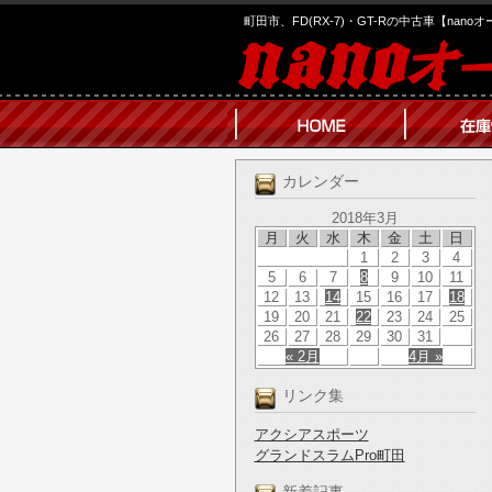
町田市、FD(RX-7)・GT-Rの中古車【nano
カレンダー
2018年3月
月
火
水
木
金
土
日
1
2
3
4
5
6
7
8
9
10
11
12
13
14
15
16
17
18
19
20
21
22
23
24
25
26
27
28
29
30
31
« 2月
4月 »
リンク集
アクシアスポーツ
グランドスラムPro町田