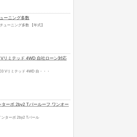
!チューニング多数
6速!チューニング多数 【年式】
003 Vリミテッド 4WD 自社ローン対応
2003 Vリミテッド 4WD 自・・・
ツインターボ 2by2 Tバールーフ ワンオー
ツインターボ 2by2 Tバール