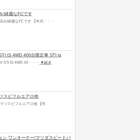
装済み!綺麗なFCです
全塗装済み!綺麗なFCです 【年式・・・
I tS 4WD 400台限定車 STI ts
STI tS 4WD 40・・・
▼続き
数!マツスピフルエアロ他
多数!マツスピフルエアロ他 【年
バージョン ワンオーナー!マツダスピードバ