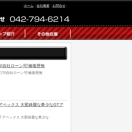
ホーム
会社概要
お問合せ
イプS!自社ローン可!修復歴無
タイプS!自社ローン可!修復歴無
 GT アペックス 大変綺麗な希少なGTア
 GT アペックス 大変綺麗な希少な