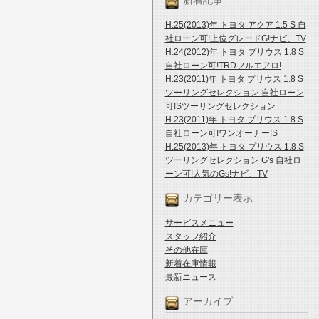
新着記事
H.25(2013)年 トヨタ アクア 1.5 S 自
社ローン可!上位グレードG!ナビ、TV
H.24(2012)年 トヨタ プリウス 1.8 S
自社ローン可!TRDフルエアロ!
H.23(2011)年 トヨタ プリウス 1.8 S
ツーリングセレクション 自社ローン
可!Sツーリングセレクション
H.23(2011)年 トヨタ プリウス 1.8 S
自社ローン可!ワンオーナー!S
H.25(2013)年 トヨタ プリウス 1.8 S
ツーリングセレクション G's 自社ロ
ーン可!人気のGs!ナビ、TV
カテゴリー表示
サービスメニュー
スタッフ紹介
その他在庫
新着在庫情報
最新ニュース
アーカイブ