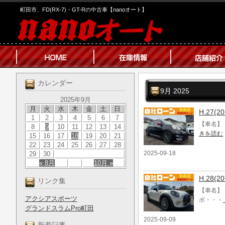
町田市、FD(RX-7)・GT-Rの中古車【nanoオート】
カレンダー
9月 2025
2025年9月
月
火
水
木
金
土
日
H.27(
1
2
3
4
5
6
7
【車名】 H
8
9
10
11
12
13
14
きを読む
15
16
17
18
19
20
21
22
23
24
25
26
27
28
2025-09-18
29
30
« 8月
10月 »
H.28
リンク集
【車名】 
アクシアスポーツ
ボ・・・
グランドスラムPro町田
2025-09-09