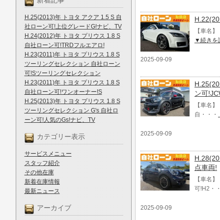
新着記事
H.25(2013)年 トヨタ アクア 1.5 S 自
H.22(
社ローン可!上位グレードG!ナビ、TV
【車名】 
H.24(2012)年 トヨタ プリウス 1.8 S
▼続きを
自社ローン可!TRDフルエアロ!
H.23(2011)年 トヨタ プリウス 1.8 S
2025-09-09
ツーリングセレクション 自社ローン
可!Sツーリングセレクション
H.23(2011)年 トヨタ プリウス 1.8 S
H.25
自社ローン可!ワンオーナー!S
ン可!J
H.25(2013)年 トヨタ プリウス 1.8 S
【車名】 
ツーリングセレクション G's 自社ロ
自・・・
ーン可!人気のGs!ナビ、TV
2025-09-09
カテゴリー表示
サービスメニュー
H.28(
スタッフ紹介
点車両!
その他在庫
【車名】 
新着在庫情報
可!H2・
最新ニュース
アーカイブ
2025-09-09