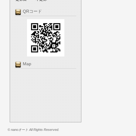
QRコード
Map
© nanoオート All Rights Reserved.