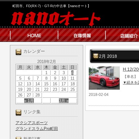
町田市、FD(RX-7)・GT-Rの中古車【nanoオート】
カレンダー
2月 2018
2018年2月
月
火
水
木
金
土
日
H.12(
1
2
3
4
【車名】 H
5
6
7
8
9
10
11
▼続きを
12
13
14
15
16
17
18
19
20
21
22
23
24
25
2018-02-04
26
27
28
« 1月
3月 »
リンク集
アクシアスポーツ
グランドスラムPro町田