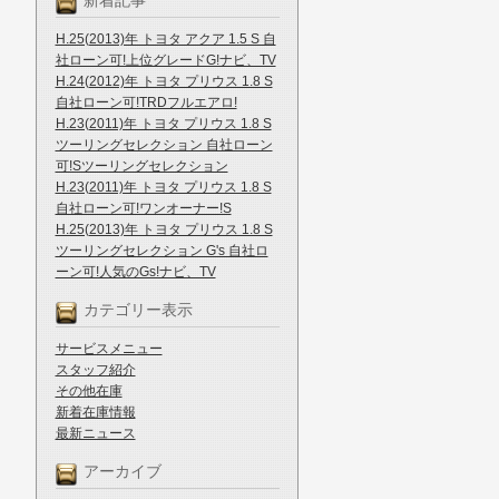
新着記事
H.25(2013)年 トヨタ アクア 1.5 S 自
社ローン可!上位グレードG!ナビ、TV
H.24(2012)年 トヨタ プリウス 1.8 S
自社ローン可!TRDフルエアロ!
H.23(2011)年 トヨタ プリウス 1.8 S
ツーリングセレクション 自社ローン
可!Sツーリングセレクション
H.23(2011)年 トヨタ プリウス 1.8 S
自社ローン可!ワンオーナー!S
H.25(2013)年 トヨタ プリウス 1.8 S
ツーリングセレクション G's 自社ロ
ーン可!人気のGs!ナビ、TV
カテゴリー表示
サービスメニュー
スタッフ紹介
その他在庫
新着在庫情報
最新ニュース
アーカイブ