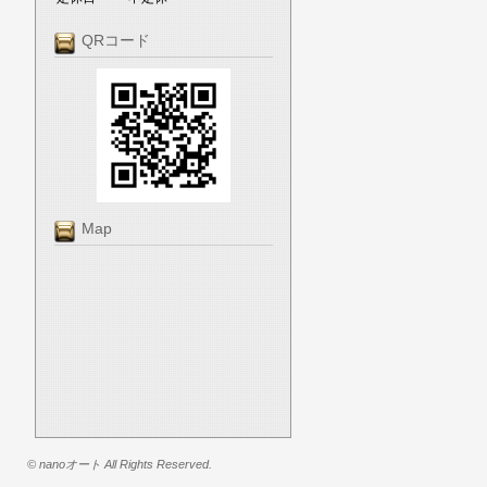
QRコード
Map
© nanoオート All Rights Reserved.