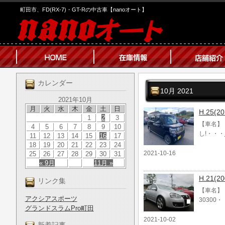
町田市、FD(RX-7)・GT-Rの中古車【nanoオート】
カレンダー
10月 2021
2021年10月
月
火
水
木
金
土
日
H.25(
1
2
3
【車名】 
4
5
6
7
8
9
10
し!・・・
11
12
13
14
15
16
17
18
19
20
21
22
23
24
2021-10-16
25
26
27
28
29
30
31
« 9月
11月 »
H.21(
リンク集
【車名】 
アクシアスポーツ
30300
グランドスラムPro町田
2021-10-02