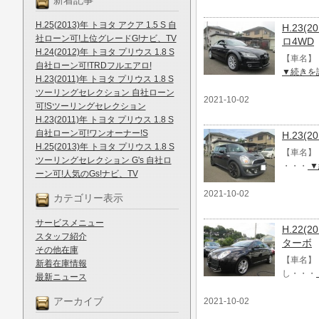
新着記事
H.25(2013)年 トヨタ アクア 1.5 S 自
H.23(
社ローン可!上位グレードG!ナビ、TV
ロ4WD
H.24(2012)年 トヨタ プリウス 1.8 S
【車名】 H
自社ローン可!TRDフルエアロ!
▼続きを
H.23(2011)年 トヨタ プリウス 1.8 S
ツーリングセレクション 自社ローン
2021-10-02
可!Sツーリングセレクション
H.23(2011)年 トヨタ プリウス 1.8 S
自社ローン可!ワンオーナー!S
H.23
H.25(2013)年 トヨタ プリウス 1.8 S
【車名】 
ツーリングセレクション G's 自社ロ
・・・
▼
ーン可!人気のGs!ナビ、TV
2021-10-02
カテゴリー表示
サービスメニュー
H.22
スタッフ紹介
ターボ
その他在庫
【車名】 
新着在庫情報
し・・・
最新ニュース
アーカイブ
2021-10-02