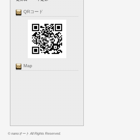
QRコード
Map
© nanoオート All Rights Reserved.