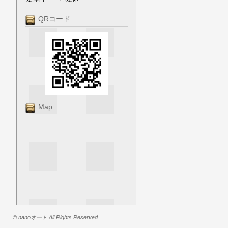
QRコード
Map
© nanoオート All Rights Reserved.