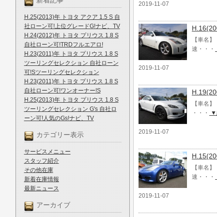
新着記事
2019-11-07
H.25(2013)年 トヨタ アクア 1.5 S 自
社ローン可!上位グレードG!ナビ、TV
H.16(
H.24(2012)年 トヨタ プリウス 1.8 S
【車名】 
自社ローン可!TRDフルエアロ!
速・・・
H.23(2011)年 トヨタ プリウス 1.8 S
ツーリングセレクション 自社ローン
2019-11-07
可!Sツーリングセレクション
H.23(2011)年 トヨタ プリウス 1.8 S
自社ローン可!ワンオーナー!S
H.19(
H.25(2013)年 トヨタ プリウス 1.8 S
【車名】 
ツーリングセレクション G's 自社ロ
・・・
▼
ーン可!人気のGs!ナビ、TV
2019-11-07
カテゴリー表示
サービスメニュー
H.15(
スタッフ紹介
【車名】 
その他在庫
速・・・
新着在庫情報
最新ニュース
2019-11-07
アーカイブ