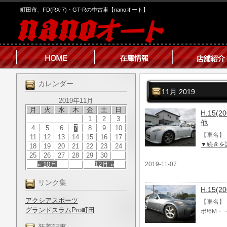
町田市、FD(RX-7)・GT-Rの中古車【nanoオート】
カレンダー
11月 2019
2019年11月
月
火
水
木
金
土
日
H.15(
1
2
3
他
4
5
6
7
8
9
10
【車名】 
11
12
13
14
15
16
17
▼続きを
18
19
20
21
22
23
24
25
26
27
28
29
30
« 10月
12月 »
2019-11-07
リンク集
H.15(
アクシアスポーツ
【車名】 
グランドスラムPro町田
ボ!6M・