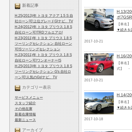
新着記事
H.13(
H.25(2013)年 トヨタ アクア 1.5 S 自
ボ7GSR
社ローン可!上位グレードG!ナビ、TV
【車名】 H
H.24(2012)年 トヨタ プリウス 1.8 S
▼続きを
自社ローン可!TRDフルエアロ!
H.23(2011)年 トヨタ プリウス 1.8 S
2017-10-21
ツーリングセレクション 自社ローン
可!Sツーリングセレクション
H.23(2011)年 トヨタ プリウス 1.8 S
H.16(
自社ローン可!ワンオーナー!S
【車名】 
H.25(2013)年 トヨタ プリウス 1.8 S
式】 ・
ツーリングセレクション G's 自社ロ
ーン可!人気のGs!ナビ、TV
2017-10-21
カテゴリー表示
H.14(
サービスメニュー
【車名】 
スタッフ紹介
▼続きを
その他在庫
新着在庫情報
2017-10-18
最新ニュース
アーカイブ