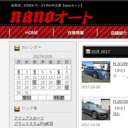
町田市、FD(RX-7)・GT-Rの中古車【nanoオート】
カレンダー
10月 2017
2017年10月
月
火
水
木
金
土
日
H.3(
1
【車名】 
2
3
4
5
6
7
8
式・・・
9
10
11
12
13
14
15
16
17
18
19
20
21
22
2017-10-29
23
24
25
26
27
28
29
30
31
« 9月
11月 »
H.20(
リンク集
【車名】 H
読む
アクシアスポーツ
グランドスラムPro町田
2017-10-29