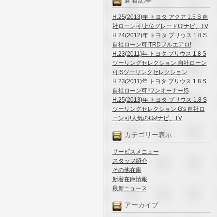
新着記事
H.25(2013)年 トヨタ アクア 1.5 S 自
社ローン可!上位グレードG!ナビ、TV
H.24(2012)年 トヨタ プリウス 1.8 S
自社ローン可!TRDフルエアロ!
H.23(2011)年 トヨタ プリウス 1.8 S
ツーリングセレクション 自社ローン
可!Sツーリングセレクション
H.23(2011)年 トヨタ プリウス 1.8 S
自社ローン可!ワンオーナー!S
H.25(2013)年 トヨタ プリウス 1.8 S
ツーリングセレクション G's 自社ロ
ーン可!人気のGs!ナビ、TV
カテゴリー表示
サービスメニュー
スタッフ紹介
その他在庫
新着在庫情報
最新ニュース
アーカイブ