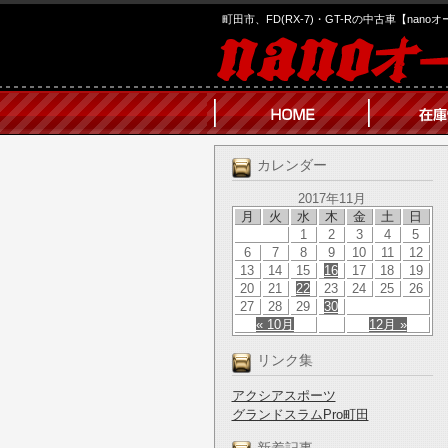
町田市、FD(RX-7)・GT-Rの中古車【nano
カレンダー
2017年11月
月
火
水
木
金
土
日
1
2
3
4
5
6
7
8
9
10
11
12
13
14
15
16
17
18
19
20
21
22
23
24
25
26
27
28
29
30
« 10月
12月 »
リンク集
アクシアスポーツ
グランドスラムPro町田