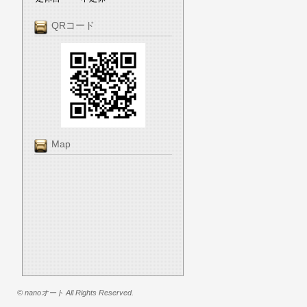
QRコード
Map
© nanoオート All Rights Reserved.