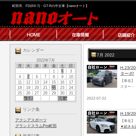
町田市、FD(RX-7)・GT-Rの中古車【nanoオート】
カレンダー
7月 2022
2022年7月
月
火
水
木
金
土
日
H.23
1
2
3
ターボ!
4
5
6
7
8
9
10
【車名】 
11
12
13
14
15
16
17
スター・
18
19
20
21
22
23
24
25
26
27
28
29
30
31
« 5月
8月 »
2022-07-22
リンク集
H.19(
アクシアスポーツ
【車名】 
グランドスラムPro町田
▼続きを