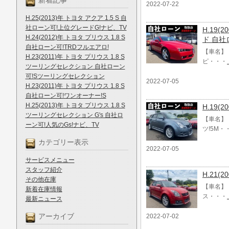
新着記事
2022-07-22
H.25(2013)年 トヨタ アクア 1.5 S 自
社ローン可!上位グレードG!ナビ、TV
H.19
H.24(2012)年 トヨタ プリウス 1.8 S
ド 自社
自社ローン可!TRDフルエアロ!
【車名】 
H.23(2011)年 トヨタ プリウス 1.8 S
ピ・・・
ツーリングセレクション 自社ローン
可!Sツーリングセレクション
2022-07-05
H.23(2011)年 トヨタ プリウス 1.8 S
自社ローン可!ワンオーナー!S
H.25(2013)年 トヨタ プリウス 1.8 S
H.19
ツーリングセレクション G's 自社ロ
【車名】 
ーン可!人気のGs!ナビ、TV
ツ!5M・
カテゴリー表示
2022-07-05
サービスメニュー
スタッフ紹介
H.21
その他在庫
【車名】 
新着在庫情報
ス・・・
最新ニュース
アーカイブ
2022-07-02