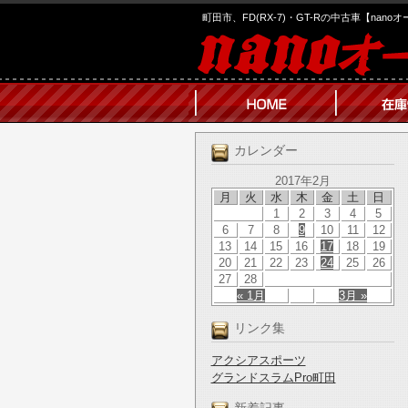
町田市、FD(RX-7)・GT-Rの中古車【nano
カレンダー
2017年2月
月
火
水
木
金
土
日
1
2
3
4
5
6
7
8
9
10
11
12
13
14
15
16
17
18
19
20
21
22
23
24
25
26
27
28
« 1月
3月 »
リンク集
アクシアスポーツ
グランドスラムPro町田