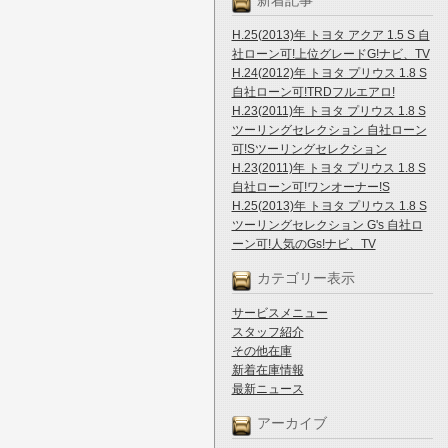
新着記事
H.25(2013)年 トヨタ アクア 1.5 S 自
社ローン可!上位グレードG!ナビ、TV
H.24(2012)年 トヨタ プリウス 1.8 S
自社ローン可!TRDフルエアロ!
H.23(2011)年 トヨタ プリウス 1.8 S
ツーリングセレクション 自社ローン
可!Sツーリングセレクション
H.23(2011)年 トヨタ プリウス 1.8 S
自社ローン可!ワンオーナー!S
H.25(2013)年 トヨタ プリウス 1.8 S
ツーリングセレクション G's 自社ロ
ーン可!人気のGs!ナビ、TV
カテゴリー表示
サービスメニュー
スタッフ紹介
その他在庫
新着在庫情報
最新ニュース
アーカイブ