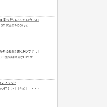
i 実走行74000キロ台!STI
STi 実走行74000キロ
ージ 5型後期!綺麗なFDですよ!
ケージ 5型後期!綺麗なFDです
GT-Sです!
ーボのGT-Sです! 【年式】 ・・・