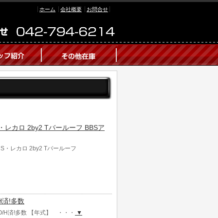
ホーム
会社概要
お問合せ
S・レカロ 2by2 Tバールーフ BBSア
ンS・レカロ 2by2 Tバールーフ
/H済!多数
ターO/H済!多数 【年式】 ・・・
▼