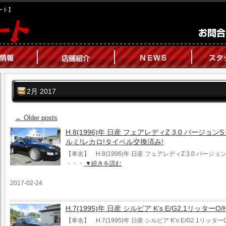
オート】
2月 2017
←
Older posts
H.8(1996)年 日産 フェアレディZ 3.0 バージョン
ルミ!レカロ!タイベル交換済み!
【車名】 H.8(1996)年 日産 フェアレディZ 3.0 バージョ
・・・
▼続きを読む
2017-02-24
H.7(1995)年 日産 シルビア K’s E/G2.1リッターO
【車名】 H.7(1995)年 日産 シルビア K’s E/G2.1リッ