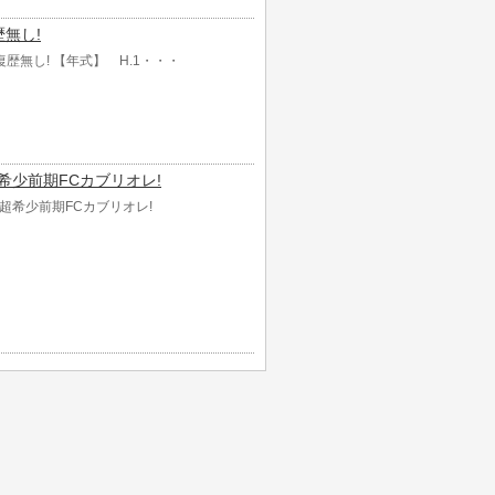
歴無し!
!修復歴無し! 【年式】 H.1・・・
 超希少前期FCカブリオレ!
レ 超希少前期FCカブリオレ!