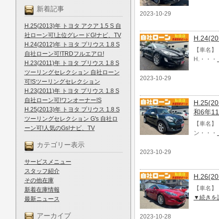
新着記事
2023-10-29
H.25(2013)年 トヨタ アクア 1.5 S 自
社ローン可!上位グレードG!ナビ、TV
H.24
H.24(2012)年 トヨタ プリウス 1.8 S
【車名】 
自社ローン可!TRDフルエアロ!
H.・・・
H.23(2011)年 トヨタ プリウス 1.8 S
ツーリングセレクション 自社ローン
2023-10-29
可!Sツーリングセレクション
H.23(2011)年 トヨタ プリウス 1.8 S
自社ローン可!ワンオーナー!S
H.25(
H.25(2013)年 トヨタ プリウス 1.8 S
和6年11
ツーリングセレクション G's 自社ロ
【車名】 
ーン可!人気のGs!ナビ、TV
ン・・・
カテゴリー表示
2023-10-29
サービスメニュー
スタッフ紹介
H.26(
その他在庫
【車名】 
新着在庫情報
▼続きを
最新ニュース
アーカイブ
2023-10-28