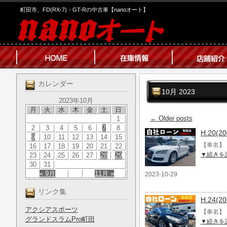
町田市、FD(RX-7)・GT-Rの中古車【nanoオート】
カレンダー
10月 2023
2023年10月
月
火
水
木
金
土
日
←
Older posts
1
2
3
4
5
6
7
8
H.20(
9
10
11
12
13
14
15
【車名】 H
16
17
18
19
20
21
22
▼続きを
23
24
25
26
27
28
29
30
31
« 9月
11月 »
2023-10-29
リンク集
H.24(
アクシアスポーツ
【車名】 
グランドスラムPro町田
▼続きを