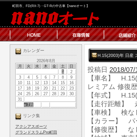
町田市、FD(RX-7)・GT-Rの中古車【nanoオート】
カレンダー
H.15(2003)年 
2026年8月
月
火
水
木
金
土
日
投稿日
2018/07/
1
2
【車名】 H.15(
3
4
5
6
7
8
9
10
11
12
13
14
15
16
レミアム 修復歴
17
18
19
20
21
22
23
24
25
26
27
28
29
30
【年式】 H.15(
31
【走行距離】 走行
« 7月
【車検】 検な
リンク集
【カラー】 パ
アクシアスポーツ
【修復歴】 な
グランドスラムPro町田