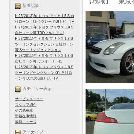
【地域】 東京
新着記事
H.25(2013)年 トヨタ アクア 1.5 S 自
社ローン可!上位グレードG!ナビ、TV
H.24(2012)年 トヨタ プリウス 1.8 S
自社ローン可!TRDフルエアロ!
H.23(2011)年 トヨタ プリウス 1.8 S
ツーリングセレクション 自社ローン
可!Sツーリングセレクション
H.23(2011)年 トヨタ プリウス 1.8 S
自社ローン可!ワンオーナー!S
H.25(2013)年 トヨタ プリウス 1.8 S
ツーリングセレクション G's 自社ロ
ーン可!人気のGs!ナビ、TV
カテゴリー表示
サービスメニュー
スタッフ紹介
その他在庫
新着在庫情報
最新ニュース
アーカイブ