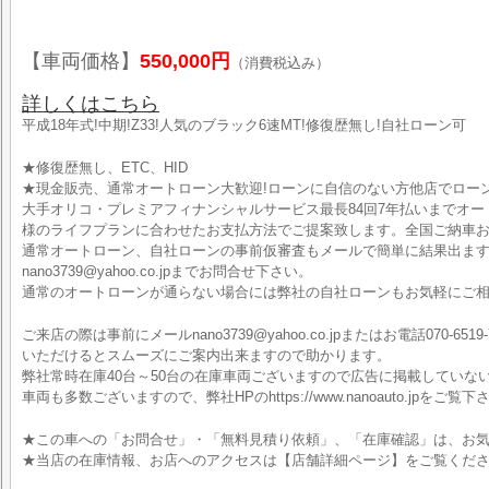
【車両価格】
550,000円
（消費税込み）
詳しくはこちら
平成18年式!中期!Z33!人気のブラック6速MT!修復歴無し!自社ローン可
★修復歴無し、ETC、HID
★現金販売、通常オートローン大歓迎!ローンに自信のない方他店でロー
大手オリコ・プレミアフィナンシャルサービス最長84回7年払いまでオ
様のライフプランに合わせたお支払方法でご提案致します。全国ご納車お
通常オートローン、自社ローンの事前仮審査もメールで簡単に結果出ま
nano3739@yahoo.co.jpまでお問合せ下さい。
通常のオートローンが通らない場合には弊社の自社ローンもお気軽にご
ご来店の際は事前にメールnano3739@yahoo.co.jpまたはお電話070-6519-
いただけるとスムーズにご案内出来ますので助かります。
弊社常時在庫40台～50台の在庫車両ございますので広告に掲載していな
車両も多数ございますので、弊社HPのhttps://www.nanoauto.jpをご覧下
★この車への「お問合せ」・「無料見積り依頼」、「在庫確認」は、お気
★当店の在庫情報、お店へのアクセスは【店舗詳細ページ】をご覧くだ