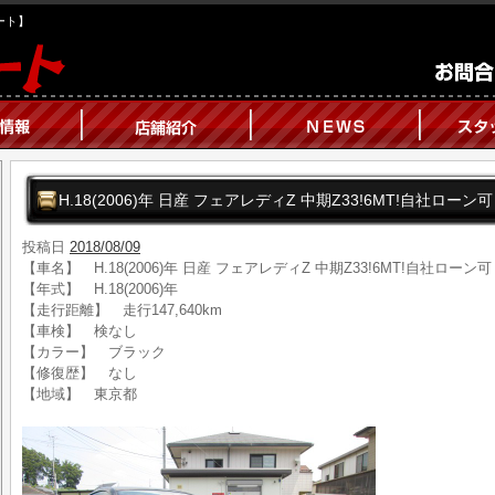
オート】
H.18(2006)年 日産 フェアレディZ 中期Z33!6MT!自社ローン可
投稿日
2018/08/09
【車名】 H.18(2006)年 日産 フェアレディZ 中期Z33!6MT!自社ローン可
【年式】 H.18(2006)年
【走行距離】 走行147,640km
【車検】 検なし
【カラー】 ブラック
【修復歴】 なし
【地域】 東京都