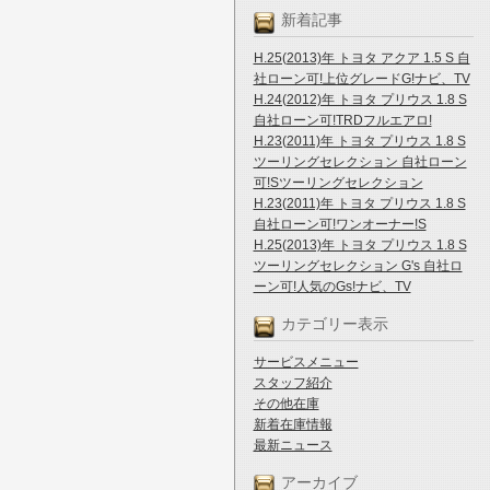
新着記事
H.25(2013)年 トヨタ アクア 1.5 S 自
社ローン可!上位グレードG!ナビ、TV
H.24(2012)年 トヨタ プリウス 1.8 S
自社ローン可!TRDフルエアロ!
H.23(2011)年 トヨタ プリウス 1.8 S
ツーリングセレクション 自社ローン
可!Sツーリングセレクション
H.23(2011)年 トヨタ プリウス 1.8 S
自社ローン可!ワンオーナー!S
H.25(2013)年 トヨタ プリウス 1.8 S
ツーリングセレクション G's 自社ロ
ーン可!人気のGs!ナビ、TV
カテゴリー表示
サービスメニュー
スタッフ紹介
その他在庫
新着在庫情報
最新ニュース
アーカイブ