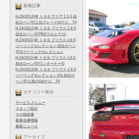
新着記事
H.25(2013)年 トヨタ アクア 1.5 S 自
社ローン可!上位グレードG!ナビ、TV
H.24(2012)年 トヨタ プリウス 1.8 S
自社ローン可!TRDフルエアロ!
H.23(2011)年 トヨタ プリウス 1.8 S
ツーリングセレクション 自社ローン
可!Sツーリングセレクション
H.23(2011)年 トヨタ プリウス 1.8 S
自社ローン可!ワンオーナー!S
H.25(2013)年 トヨタ プリウス 1.8 S
ツーリングセレクション G's 自社ロ
ーン可!人気のGs!ナビ、TV
カテゴリー表示
サービスメニュー
スタッフ紹介
その他在庫
新着在庫情報
最新ニュース
アーカイブ