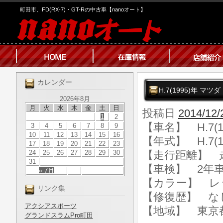
町田市、FD(RX-7)・GT-Rの中古車【nanoオート】
カレンダー
H.7(1995)年 マツダ
2026年8月
月
火
水
木
金
土
日
投稿日
2014/12/
1
2
【車名】 H.7(1
3
4
5
6
7
8
9
10
11
12
13
14
15
16
【年式】 H.7(1
17
18
19
20
21
22
23
24
25
26
27
28
29
30
【走行距離】 走行
31
【車検】 2年
« 7月
【カラー】 レ
リンク集
【修復歴】 な
アクシアスポーツ
【地域】 東京
グランドスラムPro町田