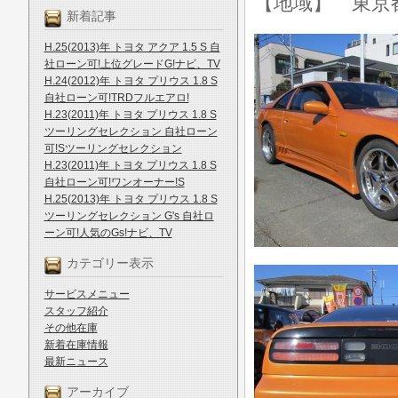
【地域】 東京
新着記事
H.25(2013)年 トヨタ アクア 1.5 S 自
社ローン可!上位グレードG!ナビ、TV
H.24(2012)年 トヨタ プリウス 1.8 S
自社ローン可!TRDフルエアロ!
H.23(2011)年 トヨタ プリウス 1.8 S
ツーリングセレクション 自社ローン
可!Sツーリングセレクション
H.23(2011)年 トヨタ プリウス 1.8 S
自社ローン可!ワンオーナー!S
H.25(2013)年 トヨタ プリウス 1.8 S
ツーリングセレクション G's 自社ロ
ーン可!人気のGs!ナビ、TV
カテゴリー表示
サービスメニュー
スタッフ紹介
その他在庫
新着在庫情報
最新ニュース
アーカイブ