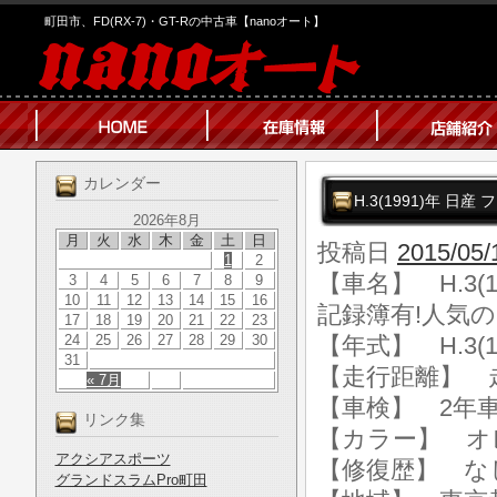
町田市、FD(RX-7)・GT-Rの中古車【nanoオート】
カレンダー
H.3(1991)年 日
2026年8月
月
火
水
木
金
土
日
投稿日
2015/05/
1
2
【車名】 H.3(1
3
4
5
6
7
8
9
10
11
12
13
14
15
16
記録簿有!人気の
17
18
19
20
21
22
23
24
25
26
27
28
29
30
【年式】 H.3(1
31
【走行距離】 走行
« 7月
【車検】 2年
リンク集
【カラー】 オ
アクシアスポーツ
【修復歴】 な
グランドスラムPro町田