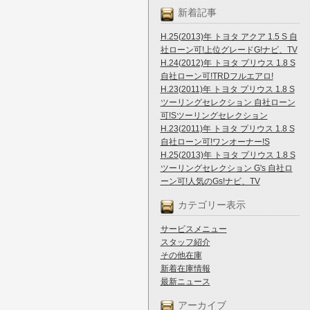
新着記事
H.25(2013)年 トヨタ アクア 1.5 S 自
社ローン可!上位グレードG!ナビ、TV
H.24(2012)年 トヨタ プリウス 1.8 S
自社ローン可!TRDフルエアロ!
H.23(2011)年 トヨタ プリウス 1.8 S
ツーリングセレクション 自社ローン
可!Sツーリングセレクション
H.23(2011)年 トヨタ プリウス 1.8 S
自社ローン可!ワンオーナー!S
H.25(2013)年 トヨタ プリウス 1.8 S
ツーリングセレクション G's 自社ロ
ーン可!人気のGs!ナビ、TV
カテゴリー表示
サービスメニュー
スタッフ紹介
その他在庫
新着在庫情報
最新ニュース
アーカイブ