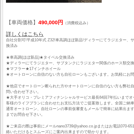
【車両価格】
490,000円
（消費税込み）
詳しくはこちら
自社分割可!平成10年式 Z32!車高調ほぼ新品!ディラーにてラジエター
換済み
★車高調(ほぼ新品)★タイベル交換済み
★ディラーにてラジエター、サブタンクにラジエター関係のホース類交
★マフラー★17インチホイール
★オートローンに自信のない方も自社ローンもございます。お気軽にお
★他店でオートローン断られた方やオートローンに自信のない方も弊社
問い合わせ下さい。
★大手オリコ・プレミアフィナンシャルサービス最長84回7年払いまで
客様のライフプランに合わせたお支払方法でご提案致します。全国ご納車
通常オートローン、自社ローンの事前仮審査もメールで簡単に結果出ますので、お気軽
までお問合せ下さい。
★ご来店の際は事前にメールnano3739@yahoo.co.jpまたはお電話070-6519
絡いただけるとスムーズにご案内出来ますので助かります。