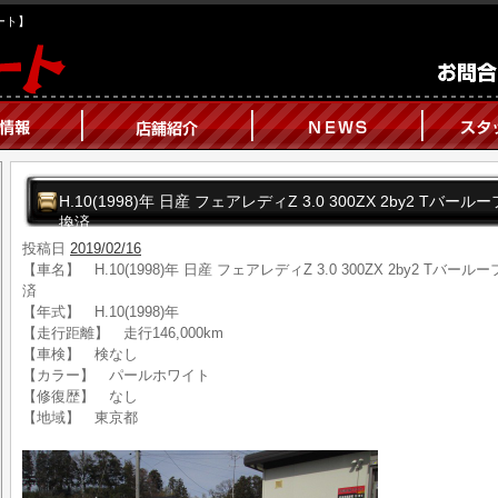
オート】
H.10(1998)年 日産 フェアレディZ 3.0 300ZX 2by2 T
換済
投稿日
2019/02/16
【車名】 H.10(1998)年 日産 フェアレディZ 3.0 300ZX 2by2 T
済
【年式】 H.10(1998)年
【走行距離】 走行146,000km
【車検】 検なし
【カラー】 パールホワイト
【修復歴】 なし
【地域】 東京都