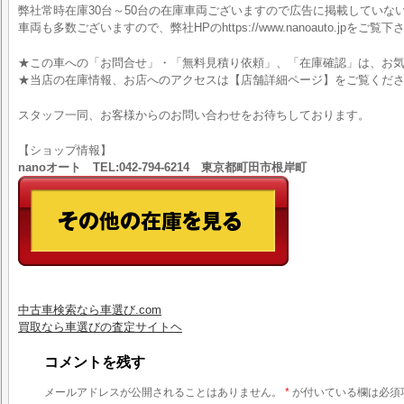
弊社常時在庫30台～50台の在庫車両ございますので広告に掲載していな
車両も多数ございますので、弊社HPのhttps://www.nanoauto.jpをご覧下
★この車への「お問合せ」・「無料見積り依頼」、「在庫確認」は、お気
★当店の在庫情報、お店へのアクセスは【店舗詳細ページ】をご覧くだ
スタッフ一同、お客様からのお問い合わせをお待ちしております。
【ショップ情報】
nanoオート TEL:042-794-6214 東京都町田市根岸町
中古車検索なら車選び.com
買取なら車選びの査定サイトヘ
コメントを残す
メールアドレスが公開されることはありません。
*
が付いている欄は必須