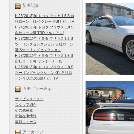
新着記事
H.25(2013)年 トヨタ アクア 1.5 S 自
社ローン可!上位グレードG!ナビ、TV
H.24(2012)年 トヨタ プリウス 1.8 S
自社ローン可!TRDフルエアロ!
H.23(2011)年 トヨタ プリウス 1.8 S
ツーリングセレクション 自社ローン
可!Sツーリングセレクション
H.23(2011)年 トヨタ プリウス 1.8 S
自社ローン可!ワンオーナー!S
H.25(2013)年 トヨタ プリウス 1.8 S
ツーリングセレクション G's 自社ロ
ーン可!人気のGs!ナビ、TV
カテゴリー表示
サービスメニュー
スタッフ紹介
その他在庫
新着在庫情報
最新ニュース
アーカイブ