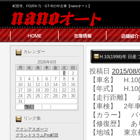
町田市、FD(RX-7)・GT-Rの中古車【nanoオート】
カレンダー
H.10(1998)年 日産
2026年8月
月
火
水
木
金
土
日
投稿日
2015/08/
1
2
【車名】 H.10(
3
4
5
6
7
8
9
10
11
12
13
14
15
16
【年式】 H.10(
17
18
19
20
21
22
23
24
25
26
27
28
29
30
【走行距離】 走行
31
【車検】 2年
« 7月
【カラー】 パ
リンク集
【修復歴】 あ
アクシアスポーツ
【地域】 東京
グランドスラムPro町田