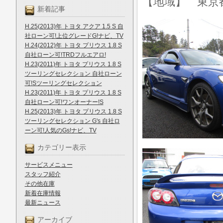
【地域】 東京
新着記事
H.25(2013)年 トヨタ アクア 1.5 S 自
社ローン可!上位グレードG!ナビ、TV
H.24(2012)年 トヨタ プリウス 1.8 S
自社ローン可!TRDフルエアロ!
H.23(2011)年 トヨタ プリウス 1.8 S
ツーリングセレクション 自社ローン
可!Sツーリングセレクション
H.23(2011)年 トヨタ プリウス 1.8 S
自社ローン可!ワンオーナー!S
H.25(2013)年 トヨタ プリウス 1.8 S
ツーリングセレクション G's 自社ロ
ーン可!人気のGs!ナビ、TV
カテゴリー表示
サービスメニュー
スタッフ紹介
その他在庫
新着在庫情報
最新ニュース
アーカイブ