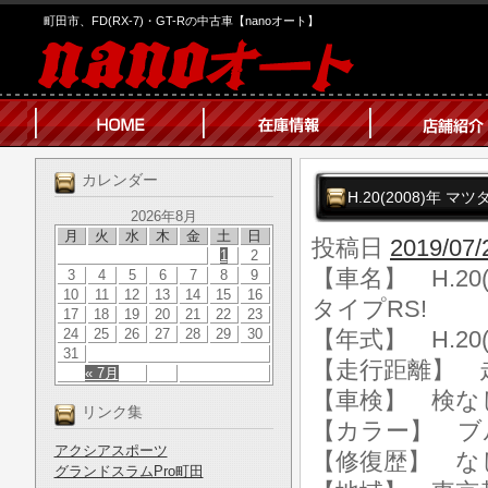
町田市、FD(RX-7)・GT-Rの中古車【nanoオート】
カレンダー
H.20(2008)年 マ
2026年8月
月
火
水
木
金
土
日
投稿日
2019/07/
1
2
【車名】 H.20(
3
4
5
6
7
8
9
10
11
12
13
14
15
16
タイプRS!
17
18
19
20
21
22
23
24
25
26
27
28
29
30
【年式】 H.20(
31
【走行距離】 走行
« 7月
【車検】 検な
リンク集
【カラー】 ブ
アクシアスポーツ
【修復歴】 な
グランドスラムPro町田