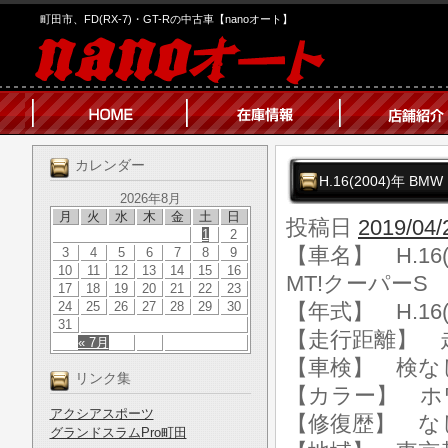
町田市、FD(RX-7)・GT-Rの中古車【nanoオート】
カレンダー
H.16(2004)年 
2026年8月
月
火
水
木
金
土
日
投稿日
2019/04/
1
2
【車名】 H.16(
3
4
5
6
7
8
9
10
11
12
13
14
15
16
MT!クーパーS
17
18
19
20
21
22
23
24
25
26
27
28
29
30
【年式】 H.16(
31
【走行距離】 走行
« 7月
【車検】 検な
リンク集
【カラー】 ホ
アクシアスポーツ
【修復歴】 な
グランドスラムPro町田