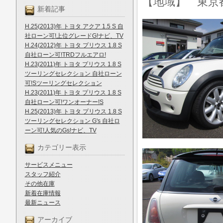
【地域】 東京
新着記事
H.25(2013)年 トヨタ アクア 1.5 S 自
社ローン可!上位グレードG!ナビ、TV
H.24(2012)年 トヨタ プリウス 1.8 S
自社ローン可!TRDフルエアロ!
H.23(2011)年 トヨタ プリウス 1.8 S
ツーリングセレクション 自社ローン
可!Sツーリングセレクション
H.23(2011)年 トヨタ プリウス 1.8 S
自社ローン可!ワンオーナー!S
H.25(2013)年 トヨタ プリウス 1.8 S
ツーリングセレクション G's 自社ロ
ーン可!人気のGs!ナビ、TV
カテゴリー表示
サービスメニュー
スタッフ紹介
その他在庫
新着在庫情報
最新ニュース
アーカイブ