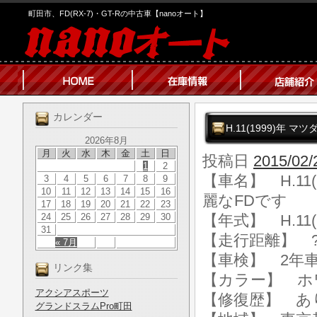
町田市、FD(RX-7)・GT-Rの中古車【nanoオート】
カレンダー
H.11(1999)年 
2026年8月
月
火
水
木
金
土
日
投稿日
2015/02/
1
2
【車名】 H.11(
3
4
5
6
7
8
9
10
11
12
13
14
15
16
麗なFDです
17
18
19
20
21
22
23
24
25
26
27
28
29
30
【年式】 H.11(
31
【走行距離】 ?km
« 7月
【車検】 2年
リンク集
【カラー】 ホ
アクシアスポーツ
【修復歴】 あ
グランドスラムPro町田