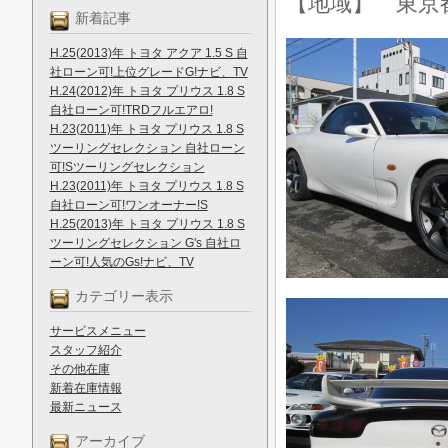
【地域】 東京
新着記事
H.25(2013)年 トヨタ アクア 1.5 S 自
社ローン可!上位グレードG!ナビ、TV
H.24(2012)年 トヨタ プリウス 1.8 S
自社ローン可!TRDフルエアロ!
H.23(2011)年 トヨタ プリウス 1.8 S
ツーリングセレクション 自社ローン
可!Sツーリングセレクション
H.23(2011)年 トヨタ プリウス 1.8 S
自社ローン可!ワンオーナー!S
H.25(2013)年 トヨタ プリウス 1.8 S
ツーリングセレクション G's 自社ロ
ーン可!人気のGs!ナビ、TV
カテゴリー表示
サービスメニュー
スタッフ紹介
その他在庫
新着在庫情報
最新ニュース
アーカイブ