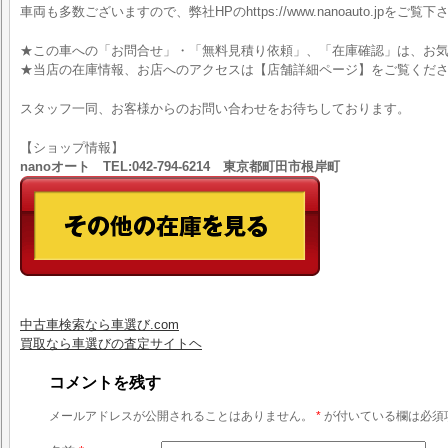
車両も多数ございますので、弊社HPのhttps://www.nanoauto.jpをご覧下
★この車への「お問合せ」・「無料見積り依頼」、「在庫確認」は、お気
★当店の在庫情報、お店へのアクセスは【店舗詳細ページ】をご覧くだ
スタッフ一同、お客様からのお問い合わせをお待ちしております。
【ショップ情報】
nanoオート TEL:042-794-6214 東京都町田市根岸町
中古車検索なら車選び.com
買取なら車選びの査定サイトヘ
コメントを残す
メールアドレスが公開されることはありません。
*
が付いている欄は必須