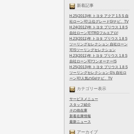
新着記事
H.25(2013)年 トヨタ アクア 1.5 S 自
社ローン可!上位グレードG!ナビ、TV
H.24(2012)年 トヨタ プリウス 1.8 S
自社ローン可!TRDフルエアロ!
H.23(2011)年 トヨタ プリウス 1.8 S
ツーリングセレクション 自社ローン
可!Sツーリングセレクション
H.23(2011)年 トヨタ プリウス 1.8 S
自社ローン可!ワンオーナー!S
H.25(2013)年 トヨタ プリウス 1.8 S
ツーリングセレクション G's 自社ロ
ーン可!人気のGs!ナビ、TV
カテゴリー表示
サービスメニュー
スタッフ紹介
その他在庫
新着在庫情報
最新ニュース
アーカイブ