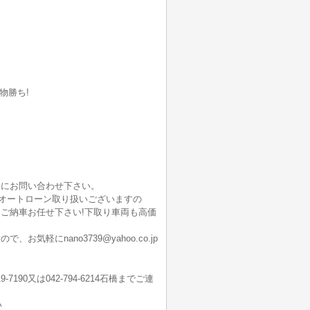
物勝ち!
軽にお問い合わせ下さい。
でオートローン取り扱いございますの
ご納車お任せ下さい!下取り車両も高価
にnano3739@yahoo.co.jp
-7190又は042-794-6214石橋までご連
い