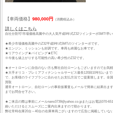
【車両価格】
980,000円
（消費税込み）
詳しくはこちら
自社分割可!市場価格高騰中の大人気平成9年式Z32ツインターボ5MT!早い
★希少市場価格高騰中のZ32平成9年式5MTのツインターボです。
★エンジン、ミッションも好調です。車両も綺麗なお車です。
★リアウイング★パイピング★ETC
※今後も値上がりする可能性の高い希少性のZ32です。
★オートローンに自信のない方も弊社自社ローンもございますのでお気
★大手オリコ・プレミアフィナンシャルサービス最長120回10年払いま
で、お客様のライフプランに合わせたお支払方法でご提案致します。全国
買取
通常オートローン、自社ローンの事前仮審査もメールで簡単に結果出ますので、お気軽
までお問合せ下さい。
★ご来店の際は事前にメールnano3739@yahoo.co.jpまたはお電話070-6519
絡いただけるとスムーズにご案内出来ますので助かります。
弊社常時在庫20台～40台の在庫車両ございますので広告に掲載していな