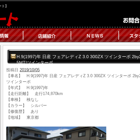
オート】
H.9(1997)年 日産 フェアレディZ 3.0 300ZX ツインターボ 
5MT!ツインターボ
投稿日
2019/10/05
【車名】 H.9(1997)年 日産 フェアレディZ 3.0 300ZX ツインターボ 2
ツインターボ
【年式】 H.9(1997)年
【走行距離】 走行174,870km
【車検】 検なし
【カラー】 シルバー
【修復歴】 あり
【地域】 東京都