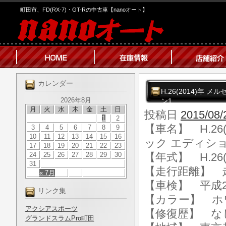
町田市、FD(RX-7)・GT-Rの中古車【nanoオート】
カレンダー
H.26(2014)年 
2026年8月
ン1
月
火
水
木
金
土
日
投稿日
2015/08/
1
2
【車名】 H.26(
3
4
5
6
7
8
9
10
11
12
13
14
15
16
ック エディショ
17
18
19
20
21
22
23
24
25
26
27
28
29
30
【年式】 H.26(
31
【走行距離】 走行
« 7月
【車検】 平成2
リンク集
【カラー】 ホ
アクシアスポーツ
【修復歴】 な
グランドスラムPro町田