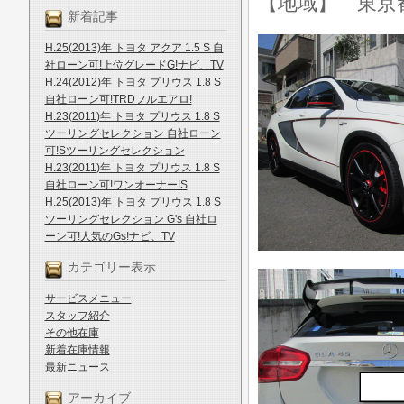
【地域】 東京
新着記事
H.25(2013)年 トヨタ アクア 1.5 S 自
社ローン可!上位グレードG!ナビ、TV
H.24(2012)年 トヨタ プリウス 1.8 S
自社ローン可!TRDフルエアロ!
H.23(2011)年 トヨタ プリウス 1.8 S
ツーリングセレクション 自社ローン
可!Sツーリングセレクション
H.23(2011)年 トヨタ プリウス 1.8 S
自社ローン可!ワンオーナー!S
H.25(2013)年 トヨタ プリウス 1.8 S
ツーリングセレクション G's 自社ロ
ーン可!人気のGs!ナビ、TV
カテゴリー表示
サービスメニュー
スタッフ紹介
その他在庫
新着在庫情報
最新ニュース
アーカイブ