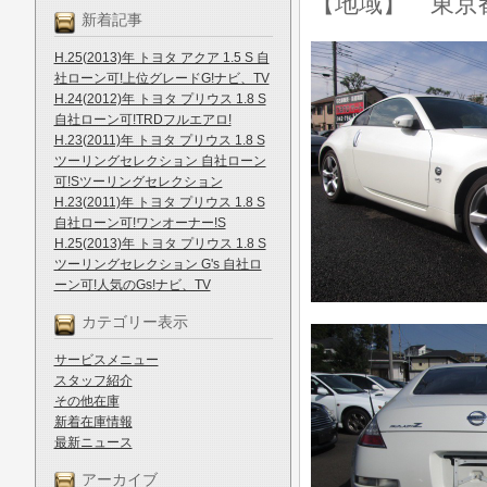
【地域】 東京
新着記事
H.25(2013)年 トヨタ アクア 1.5 S 自
社ローン可!上位グレードG!ナビ、TV
H.24(2012)年 トヨタ プリウス 1.8 S
自社ローン可!TRDフルエアロ!
H.23(2011)年 トヨタ プリウス 1.8 S
ツーリングセレクション 自社ローン
可!Sツーリングセレクション
H.23(2011)年 トヨタ プリウス 1.8 S
自社ローン可!ワンオーナー!S
H.25(2013)年 トヨタ プリウス 1.8 S
ツーリングセレクション G's 自社ロ
ーン可!人気のGs!ナビ、TV
カテゴリー表示
サービスメニュー
スタッフ紹介
その他在庫
新着在庫情報
最新ニュース
アーカイブ