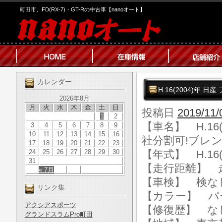
町田市、FD(RX-7)・GT-Rの中古車【nanoオート】
カレンダー
H.16(2004)年 
2026年8月
月
火
水
木
金
土
日
投稿日
2019/11/
1
2
【車名】 H.16(
3
4
5
6
7
8
9
10
11
12
13
14
15
16
社分割可!ブレン
17
18
19
20
21
22
23
24
25
26
27
28
29
30
【年式】 H.16(
31
【走行距離】 走行
« 7月
【車検】 検な
リンク集
【カラー】 パ
アクシアスポーツ
【修復歴】 な
グランドスラムPro町田