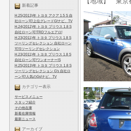
【地域】 東京
新着記事
H.25(2013)年 トヨタ アクア 1.5 S 自
社ローン可!上位グレードG!ナビ、TV
H.24(2012)年 トヨタ プリウス 1.8 S
自社ローン可!TRDフルエアロ!
H.23(2011)年 トヨタ プリウス 1.8 S
ツーリングセレクション 自社ローン
可!Sツーリングセレクション
H.23(2011)年 トヨタ プリウス 1.8 S
自社ローン可!ワンオーナー!S
H.25(2013)年 トヨタ プリウス 1.8 S
ツーリングセレクション G's 自社ロ
ーン可!人気のGs!ナビ、TV
カテゴリー表示
サービスメニュー
スタッフ紹介
その他在庫
新着在庫情報
最新ニュース
アーカイブ