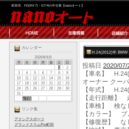
町田市、FD(RX-7)・GT-Rの中古車【nanoオート】
カレンダー
H.24(2012)年 
2026年8月
月
火
水
木
金
土
日
投稿日
2020/07/
1
2
【車名】 H.24
3
4
5
6
7
8
9
10
11
12
13
14
15
16
オーナー クーパ
17
18
19
20
21
22
23
24
25
26
27
28
29
30
【年式】 H.24(
31
【走行距離】 走行
« 7月
【車検】 検な
リンク集
【カラー】 ブ
アクシアスポーツ
【修復歴】 な
グランドスラムPro町田