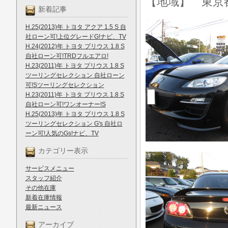
【地域】 東京
新着記事
H.25(2013)年 トヨタ アクア 1.5 S 自
社ローン可!上位グレードG!ナビ、TV
H.24(2012)年 トヨタ プリウス 1.8 S
自社ローン可!TRDフルエアロ!
H.23(2011)年 トヨタ プリウス 1.8 S
ツーリングセレクション 自社ローン
可!Sツーリングセレクション
H.23(2011)年 トヨタ プリウス 1.8 S
自社ローン可!ワンオーナー!S
H.25(2013)年 トヨタ プリウス 1.8 S
ツーリングセレクション G's 自社ロ
ーン可!人気のGs!ナビ、TV
カテゴリー表示
サービスメニュー
スタッフ紹介
その他在庫
新着在庫情報
最新ニュース
アーカイブ