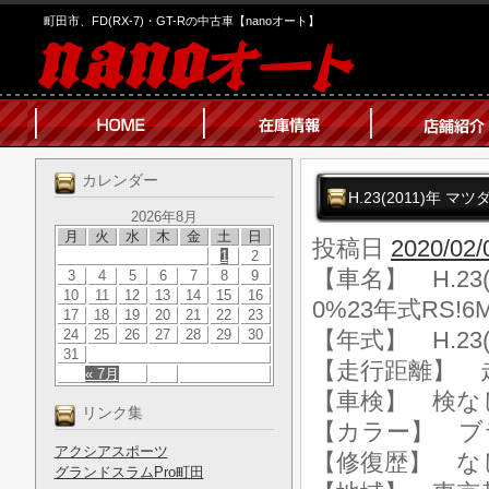
町田市、FD(RX-7)・GT-Rの中古車【nanoオート】
カレンダー
H.23(2011)年 マ
2026年8月
月
火
水
木
金
土
日
投稿日
2020/02/
1
2
【車名】 H.23(
3
4
5
6
7
8
9
10
11
12
13
14
15
16
0%23年式RS!6
17
18
19
20
21
22
23
24
25
26
27
28
29
30
【年式】 H.23(
31
【走行距離】 走行
« 7月
【車検】 検な
リンク集
【カラー】 ブ
アクシアスポーツ
【修復歴】 な
グランドスラムPro町田