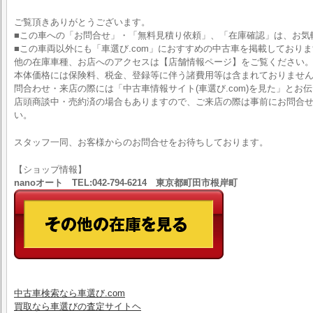
ご覧頂きありがとうございます。
■この車への「お問合せ」・「無料見積り依頼」、「在庫確認」は、お気
■この車両以外にも「車選び.com」におすすめの中古車を掲載しており
他の在庫車種、お店へのアクセスは【店舗情報ページ】をご覧ください
本体価格には保険料、税金、登録等に伴う諸費用等は含まれておりませ
問合わせ・来店の際には「中古車情報サイト(車選び.com)を見た」とお
店頭商談中・売約済の場合もありますので、ご来店の際は事前にお問合
い。
スタッフ一同、お客様からのお問合せをお待ちしております。
【ショップ情報】
nanoオート TEL:042-794-6214 東京都町田市根岸町
中古車検索なら車選び.com
買取なら車選びの査定サイトヘ