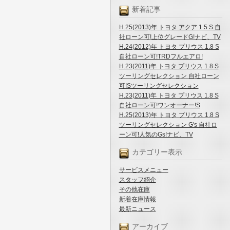
新着記事
H.25(2013)年 トヨタ アクア 1.5 S 自
社ローン可!上位グレードG!ナビ、TV
H.24(2012)年 トヨタ プリウス 1.8 S
自社ローン可!TRDフルエアロ!
H.23(2011)年 トヨタ プリウス 1.8 S
ツーリングセレクション 自社ローン
可!Sツーリングセレクション
H.23(2011)年 トヨタ プリウス 1.8 S
自社ローン可!ワンオーナー!S
H.25(2013)年 トヨタ プリウス 1.8 S
ツーリングセレクション G's 自社ロ
ーン可!人気のGs!ナビ、TV
カテゴリー表示
サービスメニュー
スタッフ紹介
その他在庫
新着在庫情報
最新ニュース
アーカイブ