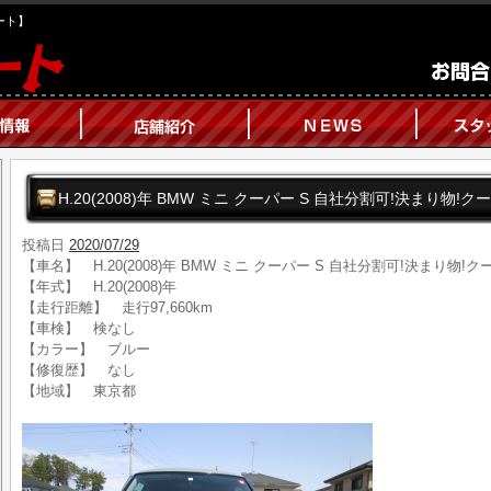
オート】
H.20(2008)年 BMW ミニ クーパー S 自社分割可!決まり物!ク
投稿日
2020/07/29
【車名】 H.20(2008)年 BMW ミニ クーパー S 自社分割可!決まり物!ク
【年式】 H.20(2008)年
【走行距離】 走行97,660km
【車検】 検なし
【カラー】 ブルー
【修復歴】 なし
【地域】 東京都