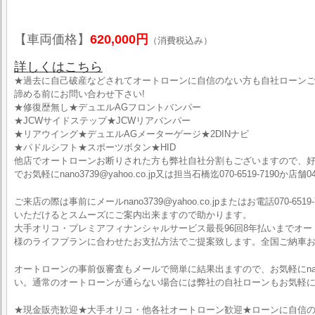
【車両価格】
620,000円
（消費税込み）
詳しくはこちら
★過去に自己破産などされてオートローンに自信のない方も自社ローン
諦める前にお問い合わせ下さい!
★修復歴無し★デュエルAGフロントバンパー
★JCWサイドステップ★JCWリアバンパー
★リアウイング★デュエルAGメーターゲージ★2DINナビ
★パドルシフト★スポーツボタン★HID
他店でオートローンお断りされた方も弊社自社分割もございますので、
でお気軽にnano3739@yahoo.co.jp又は担当石橋迄070-6519-7190か店
ご来店の際は事前にメールnano3739@yahoo.co.jpまたはお電話070-6519-
いただけるとスムーズにご案内出来ますので助かります。
大手オリコ・プレミアフィナンシャルサービス最長96回8年払いまでオ
様のライフプランに合わせたお支払方法でご提案致します。全国ご納車お
オートローンの事前仮審査もメールで簡単に結果出ますので、お気軽にnano373
い。通常のオートローンが通らない場合には弊社の自社ローンもお気軽
★現金販売歓迎★大手オリコ・他各社オートローン歓迎★ローンに自信