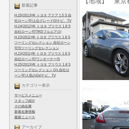
【地域】 東京
新着記事
H.25(2013)年 トヨタ アクア 1.5 S 自
社ローン可!上位グレードG!ナビ、TV
H.24(2012)年 トヨタ プリウス 1.8 S
自社ローン可!TRDフルエアロ!
H.23(2011)年 トヨタ プリウス 1.8 S
ツーリングセレクション 自社ローン
可!Sツーリングセレクション
H.23(2011)年 トヨタ プリウス 1.8 S
自社ローン可!ワンオーナー!S
H.25(2013)年 トヨタ プリウス 1.8 S
ツーリングセレクション G's 自社ロ
ーン可!人気のGs!ナビ、TV
カテゴリー表示
サービスメニュー
スタッフ紹介
その他在庫
新着在庫情報
最新ニュース
アーカイブ