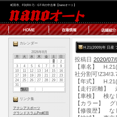
町田市、FD(RX-7)・GT-Rの中古車【nanoオート】
カレンダー
H.21(2009)年 日
2026年8月
月
火
水
木
金
土
日
投稿日
2020/07/
1
2
【車名】 H.21(
3
4
5
6
7
8
9
10
11
12
13
14
15
16
社分割可!Z34!3
17
18
19
20
21
22
23
24
25
26
27
28
29
30
【年式】 H.21(
31
【走行距離】 走行
« 7月
【車検】 検な
リンク集
【カラー】 グ
アクシアスポーツ
【修復歴】 な
グランドスラムPro町田