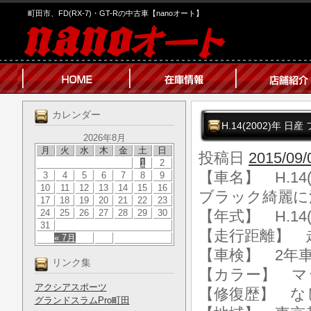
町田市、FD(RX-7)・GT-Rの中古車【nanoオート】
カレンダー
H.14(2002)年
2026年8月
月
火
水
木
金
土
日
投稿日
2015/09/
1
2
【車名】 H.14
3
4
5
6
7
8
9
10
11
12
13
14
15
16
ブラック綺麗に
17
18
19
20
21
22
23
24
25
26
27
28
29
30
【年式】 H.14(
31
【走行距離】 走行
« 7月
【車検】 2年
リンク集
【カラー】 マ
アクシアスポーツ
【修復歴】 な
グランドスラムPro町田