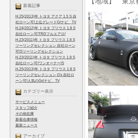
【地域】 東京
新着記事
H.25(2013)年 トヨタ アクア 1.5 S 自
社ローン可!上位グレードG!ナビ、TV
H.24(2012)年 トヨタ プリウス 1.8 S
自社ローン可!TRDフルエアロ!
H.23(2011)年 トヨタ プリウス 1.8 S
ツーリングセレクション 自社ローン
可!Sツーリングセレクション
H.23(2011)年 トヨタ プリウス 1.8 S
自社ローン可!ワンオーナー!S
H.25(2013)年 トヨタ プリウス 1.8 S
ツーリングセレクション G's 自社ロ
ーン可!人気のGs!ナビ、TV
カテゴリー表示
サービスメニュー
スタッフ紹介
その他在庫
新着在庫情報
最新ニュース
アーカイブ