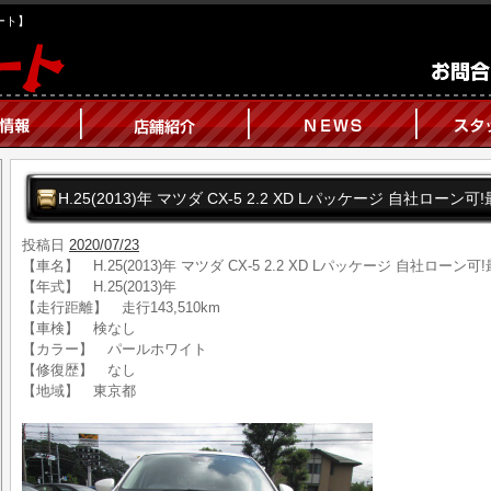
オート】
H.25(2013)年 マツダ CX-5 2.2 XD Lパッケージ 自社ローン
投稿日
2020/07/23
【車名】 H.25(2013)年 マツダ CX-5 2.2 XD Lパッケージ 自社ローン
【年式】 H.25(2013)年
【走行距離】 走行143,510km
【車検】 検なし
【カラー】 パールホワイト
【修復歴】 なし
【地域】 東京都