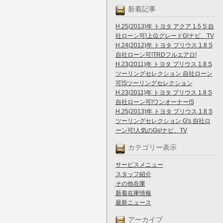
新着記事
H.25(2013)年 トヨタ アクア 1.5 S 自
社ローン可!上位グレードG!ナビ、TV
H.24(2012)年 トヨタ プリウス 1.8 S
自社ローン可!TRDフルエアロ!
H.23(2011)年 トヨタ プリウス 1.8 S
ツーリングセレクション 自社ローン
可!Sツーリングセレクション
H.23(2011)年 トヨタ プリウス 1.8 S
自社ローン可!ワンオーナー!S
H.25(2013)年 トヨタ プリウス 1.8 S
ツーリングセレクション G's 自社ロ
ーン可!人気のGs!ナビ、TV
カテゴリー表示
サービスメニュー
スタッフ紹介
その他在庫
新着在庫情報
最新ニュース
アーカイブ