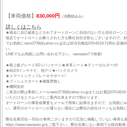
【車両価格】
830,000円
（消費税込み）
詳しくはこちら
★過去に自己破産などされてオートローンに自信のない方も自社ローン
他店でオートローンお断りされた方も弊社自社分割もございますので、
でお気軽にnano3739@yahoo.co.jp又は担当石橋迄070-6519-7190か店
い。
LINEでもお気軽にお問い合わせ下さい。nanoauto7で検索!
★最上級グレードXD Lパッケージ★本革シート★ディーゼルターボ!
★純正8インチナビ、地デジ★バックカメラ
★スマートシティブレーキサポート!
★プッシュスタート★修復歴無し
★機関良好
ご来店の際は事前にメールnano3739@yahoo.co.jpまたはお電話070-6519-
いただけるとスムーズにご案内出来ますので助かります。
オートローンの事前仮審査もメールで簡単に結果出ますので、お気軽にnano373
い。通常のオートローンが通らない場合には弊社の自社ローンもお気軽
弊社在庫20台～50台の車両ございますので広告に掲載していない車両も
https://www.nanoauto.jpをご覧下さい。弊社在庫にない車両で