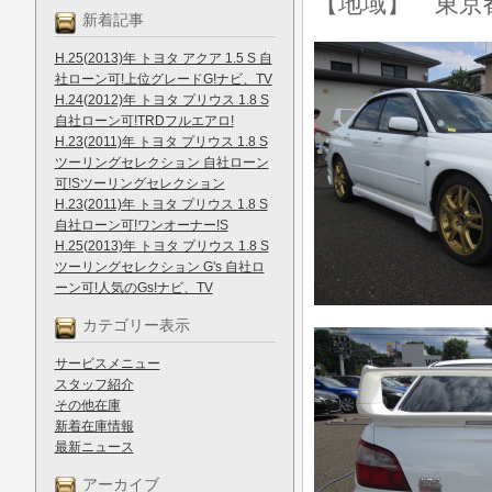
【地域】 東京
新着記事
H.25(2013)年 トヨタ アクア 1.5 S 自
社ローン可!上位グレードG!ナビ、TV
H.24(2012)年 トヨタ プリウス 1.8 S
自社ローン可!TRDフルエアロ!
H.23(2011)年 トヨタ プリウス 1.8 S
ツーリングセレクション 自社ローン
可!Sツーリングセレクション
H.23(2011)年 トヨタ プリウス 1.8 S
自社ローン可!ワンオーナー!S
H.25(2013)年 トヨタ プリウス 1.8 S
ツーリングセレクション G's 自社ロ
ーン可!人気のGs!ナビ、TV
カテゴリー表示
サービスメニュー
スタッフ紹介
その他在庫
新着在庫情報
最新ニュース
アーカイブ