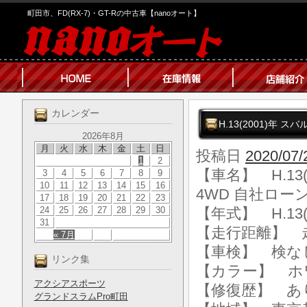
町田市、FD(RX-7)・GT-Rの中古車【nanoオート】
カレンダー
H.13(2001)年 ス
2026年8月
月
火
水
木
金
土
日
投稿日
2020/07/
1
2
【車名】 H.13(
3
4
5
6
7
8
9
10
11
12
13
14
15
16
4WD 自社ローン
17
18
19
20
21
22
23
24
25
26
27
28
29
30
【年式】 H.13(
31
【走行距離】 走行
« 7月
【車検】 検な
リンク集
【カラー】 ホ
アクシアスポーツ
【修復歴】 あ
グランドスラムPro町田