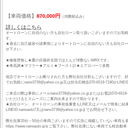
【車両価格】
870,000円
（消費税込み）
詳しくはこちら
オートローンに自信のない方も自社ローン取り扱いございますのでお気軽
す。
★過去に自己破産や諸事情によりオートローンに自信のない方も自社ロ
せ下さい。
★修復歴無し★鷹の目最終全国でほとんど球数ないWRXです。
★車高調★マフラー★アルミ★ブースト計★エアロパーツ多数
他店でオートローンお断りされた方も弊社自社分割もございますので、
でお気軽にnano3739@yahoo.co.jp又は担当石橋迄070-6519-7190かLI
ご来店の際は事前にメールnano3739@yahoo.co.jpまたはお電話070-6519-
いただけるとスムーズにご案内出来ますので助かります。
★自社ローン、オートローンの事前仮審査もLINE又はメールで簡単に結
LINEID:nanoauto7又はnano3739@yahoo.co.jpまでお問合せ下さい。
弊社在庫20台～50台の車両ございますので広告に掲載していない車両も
https://www.nanoauto.jpをご覧下さい。弊社在庫にない車両で