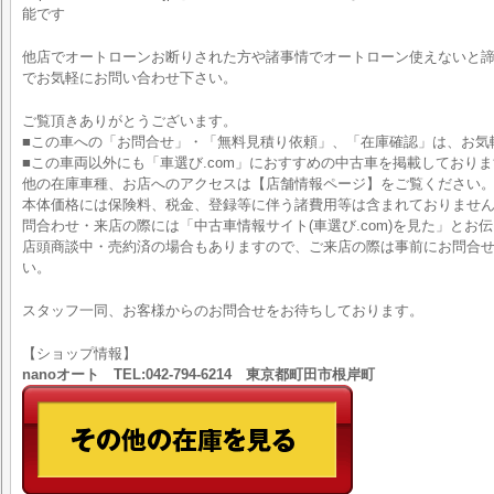
能です
他店でオートローンお断りされた方や諸事情でオートローン使えないと
でお気軽にお問い合わせ下さい。
ご覧頂きありがとうございます。
■この車への「お問合せ」・「無料見積り依頼」、「在庫確認」は、お気
■この車両以外にも「車選び.com」におすすめの中古車を掲載しており
他の在庫車種、お店へのアクセスは【店舗情報ページ】をご覧ください
本体価格には保険料、税金、登録等に伴う諸費用等は含まれておりませ
問合わせ・来店の際には「中古車情報サイト(車選び.com)を見た」とお
店頭商談中・売約済の場合もありますので、ご来店の際は事前にお問合
い。
スタッフ一同、お客様からのお問合せをお待ちしております。
【ショップ情報】
nanoオート TEL:042-794-6214 東京都町田市根岸町