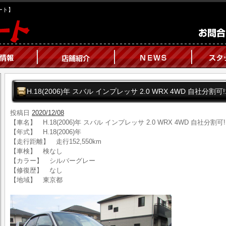
オート】
H.18(2006)年 スバル インプレッサ 2.0 WRX 4WD 自社分
投稿日
2020/12/08
【車名】 H.18(2006)年 スバル インプレッサ 2.0 WRX 4WD 自社分割
【年式】 H.18(2006)年
【走行距離】 走行152,550km
【車検】 検なし
【カラー】 シルバーグレー
【修復歴】 なし
【地域】 東京都