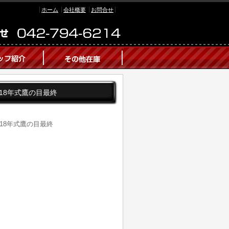
ホーム
会社概要
お問合せ
割可!18年式鷹の目最終
可!18年式鷹の目最終