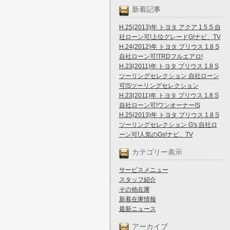
新着記事
H.25(2013)年 トヨタ アクア 1.5 S 自
社ローン可!上位グレードG!ナビ、TV
H.24(2012)年 トヨタ プリウス 1.8 S
自社ローン可!TRDフルエアロ!
H.23(2011)年 トヨタ プリウス 1.8 S
ツーリングセレクション 自社ローン
可!Sツーリングセレクション
H.23(2011)年 トヨタ プリウス 1.8 S
自社ローン可!ワンオーナー!S
H.25(2013)年 トヨタ プリウス 1.8 S
ツーリングセレクション G's 自社ロ
ーン可!人気のGs!ナビ、TV
カテゴリー表示
サービスメニュー
スタッフ紹介
その他在庫
新着在庫情報
最新ニュース
アーカイブ