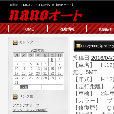
町田市、FD(RX-7)・GT-Rの中古車【nanoオート】
カレンダー
H.12(2000)年 マ
2026年8月
月
火
水
木
金
土
日
投稿日
2016/04/
1
2
【車名】 H.12(
3
4
5
6
7
8
9
10
11
12
13
14
15
16
無し!5MT
17
18
19
20
21
22
23
24
25
26
27
28
29
30
【年式】 H.12(
31
【走行距離】 走行
« 7月
【車検】 2年
リンク集
【カラー】 ブ
アクシアスポーツ
【修復歴】 な
グランドスラムPro町田