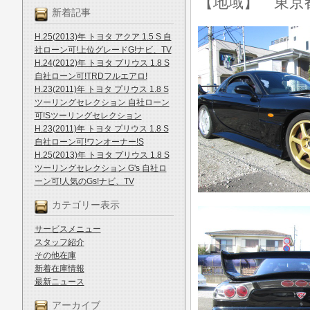
【地域】 東京
新着記事
H.25(2013)年 トヨタ アクア 1.5 S 自
社ローン可!上位グレードG!ナビ、TV
H.24(2012)年 トヨタ プリウス 1.8 S
自社ローン可!TRDフルエアロ!
H.23(2011)年 トヨタ プリウス 1.8 S
ツーリングセレクション 自社ローン
可!Sツーリングセレクション
H.23(2011)年 トヨタ プリウス 1.8 S
自社ローン可!ワンオーナー!S
H.25(2013)年 トヨタ プリウス 1.8 S
ツーリングセレクション G's 自社ロ
ーン可!人気のGs!ナビ、TV
カテゴリー表示
サービスメニュー
スタッフ紹介
その他在庫
新着在庫情報
最新ニュース
アーカイブ