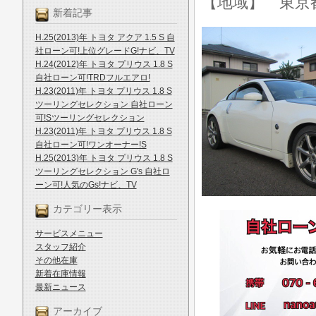
【地域】 東京
新着記事
H.25(2013)年 トヨタ アクア 1.5 S 自
社ローン可!上位グレードG!ナビ、TV
H.24(2012)年 トヨタ プリウス 1.8 S
自社ローン可!TRDフルエアロ!
H.23(2011)年 トヨタ プリウス 1.8 S
ツーリングセレクション 自社ローン
可!Sツーリングセレクション
H.23(2011)年 トヨタ プリウス 1.8 S
自社ローン可!ワンオーナー!S
H.25(2013)年 トヨタ プリウス 1.8 S
ツーリングセレクション G's 自社ロ
ーン可!人気のGs!ナビ、TV
カテゴリー表示
サービスメニュー
スタッフ紹介
その他在庫
新着在庫情報
最新ニュース
アーカイブ