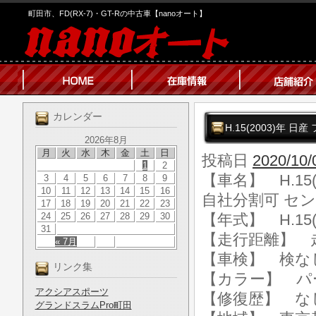
町田市、FD(RX-7)・GT-Rの中古車【nanoオート】
カレンダー
H.15(2003)年 
2026年8月
月
火
水
木
金
土
日
投稿日
2020/10/
1
2
【車名】 H.15(
3
4
5
6
7
8
9
10
11
12
13
14
15
16
自社分割可 セ
17
18
19
20
21
22
23
24
25
26
27
28
29
30
【年式】 H.15(
31
【走行距離】 走行
« 7月
【車検】 検な
リンク集
【カラー】 パ
アクシアスポーツ
【修復歴】 な
グランドスラムPro町田