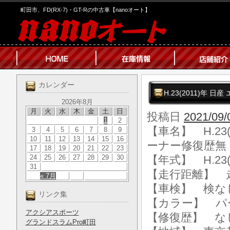
町田市、FD(RX-7)・GT-Rの中古車【nanoオート】
カレンダー
H.23(2011)年
2026年8月
月
火
水
木
金
土
日
投稿日
2021/09/
1
2
【車名】 H.23
3
4
5
6
7
8
9
10
11
12
13
14
15
16
ーナー修復歴無
17
18
19
20
21
22
23
24
25
26
27
28
29
30
【年式】 H.23(
31
【走行距離】 走行
« 7月
【車検】 検な
リンク集
【カラー】 パ
アクシアスポーツ
【修復歴】 な
グランドスラムPro町田