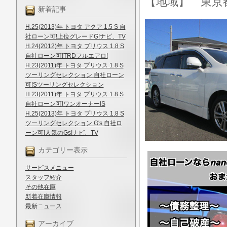
【地域】 東京
新着記事
H.25(2013)年 トヨタ アクア 1.5 S 自
社ローン可!上位グレードG!ナビ、TV
H.24(2012)年 トヨタ プリウス 1.8 S
自社ローン可!TRDフルエアロ!
H.23(2011)年 トヨタ プリウス 1.8 S
ツーリングセレクション 自社ローン
可!Sツーリングセレクション
H.23(2011)年 トヨタ プリウス 1.8 S
自社ローン可!ワンオーナー!S
H.25(2013)年 トヨタ プリウス 1.8 S
ツーリングセレクション G's 自社ロ
ーン可!人気のGs!ナビ、TV
カテゴリー表示
サービスメニュー
スタッフ紹介
その他在庫
新着在庫情報
最新ニュース
アーカイブ