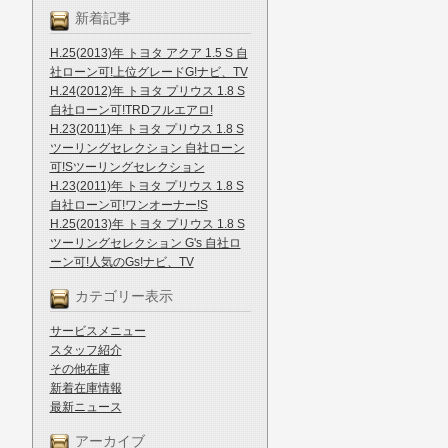
新着記事
H.25(2013)年 トヨタ アクア 1.5 S 自
社ローン可!上位グレードG!ナビ、TV
H.24(2012)年 トヨタ プリウス 1.8 S
自社ローン可!TRDフルエアロ!
H.23(2011)年 トヨタ プリウス 1.8 S
ツーリングセレクション 自社ローン
可!Sツーリングセレクション
H.23(2011)年 トヨタ プリウス 1.8 S
自社ローン可!ワンオーナー!S
H.25(2013)年 トヨタ プリウス 1.8 S
ツーリングセレクション G's 自社ロ
ーン可!人気のGs!ナビ、TV
カテゴリー表示
サービスメニュー
スタッフ紹介
その他在庫
新着在庫情報
最新ニュース
アーカイブ