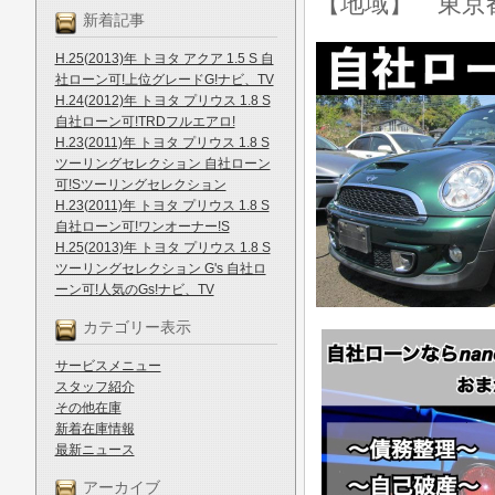
【地域】 東京
新着記事
H.25(2013)年 トヨタ アクア 1.5 S 自
社ローン可!上位グレードG!ナビ、TV
H.24(2012)年 トヨタ プリウス 1.8 S
自社ローン可!TRDフルエアロ!
H.23(2011)年 トヨタ プリウス 1.8 S
ツーリングセレクション 自社ローン
可!Sツーリングセレクション
H.23(2011)年 トヨタ プリウス 1.8 S
自社ローン可!ワンオーナー!S
H.25(2013)年 トヨタ プリウス 1.8 S
ツーリングセレクション G's 自社ロ
ーン可!人気のGs!ナビ、TV
カテゴリー表示
サービスメニュー
スタッフ紹介
その他在庫
新着在庫情報
最新ニュース
アーカイブ