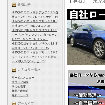
【地域】 東京
新着記事
H.25(2013)年 トヨタ アクア 1.5 S 自
社ローン可!上位グレードG!ナビ、TV
H.24(2012)年 トヨタ プリウス 1.8 S
自社ローン可!TRDフルエアロ!
H.23(2011)年 トヨタ プリウス 1.8 S
ツーリングセレクション 自社ローン
可!Sツーリングセレクション
H.23(2011)年 トヨタ プリウス 1.8 S
自社ローン可!ワンオーナー!S
H.25(2013)年 トヨタ プリウス 1.8 S
ツーリングセレクション G's 自社ロ
ーン可!人気のGs!ナビ、TV
カテゴリー表示
サービスメニュー
スタッフ紹介
その他在庫
新着在庫情報
最新ニュース
アーカイブ