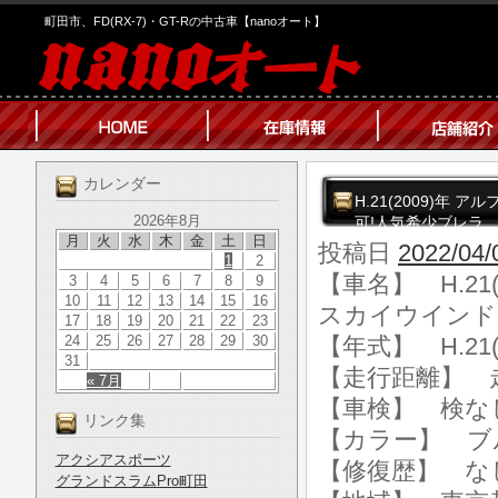
町田市、FD(RX-7)・GT-Rの中古車【nanoオート】
カレンダー
H.21(2009)年
2026年8月
可!人気希少ブレラ
月
火
水
木
金
土
日
投稿日
2022/04/
1
2
【車名】 H.21
3
4
5
6
7
8
9
10
11
12
13
14
15
16
スカイウインド
17
18
19
20
21
22
23
24
25
26
27
28
29
30
【年式】 H.21(
31
【走行距離】 走行
« 7月
【車検】 検な
リンク集
【カラー】 ブ
アクシアスポーツ
【修復歴】 な
グランドスラムPro町田