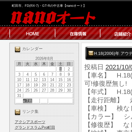
町田市、FD(RX-7)・GT-Rの中古車【nanoオート】
カレンダー
H.18(2006)年 ア
2026年8月
月
火
水
木
金
土
日
投稿日
2021/10/
1
2
【車名】 H.18(
3
4
5
6
7
8
9
10
11
12
13
14
15
16
可!修復歴無し!
17
18
19
20
21
22
23
24
25
26
27
28
29
30
【年式】 H.18(
31
【走行距離】 走行
« 7月
【車検】 検な
リンク集
【カラー】 シ
アクシアスポーツ
【修復歴】 な
グランドスラムPro町田