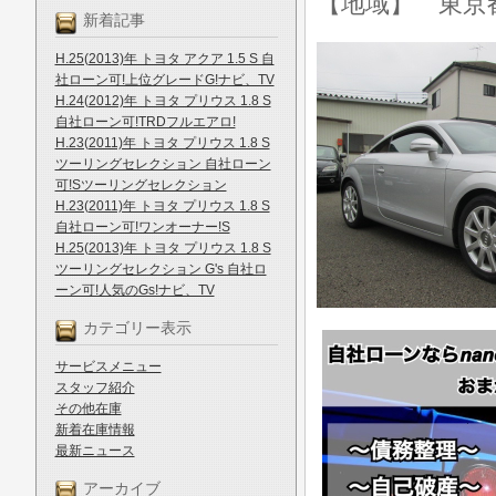
【地域】 東京
新着記事
H.25(2013)年 トヨタ アクア 1.5 S 自
社ローン可!上位グレードG!ナビ、TV
H.24(2012)年 トヨタ プリウス 1.8 S
自社ローン可!TRDフルエアロ!
H.23(2011)年 トヨタ プリウス 1.8 S
ツーリングセレクション 自社ローン
可!Sツーリングセレクション
H.23(2011)年 トヨタ プリウス 1.8 S
自社ローン可!ワンオーナー!S
H.25(2013)年 トヨタ プリウス 1.8 S
ツーリングセレクション G's 自社ロ
ーン可!人気のGs!ナビ、TV
カテゴリー表示
サービスメニュー
スタッフ紹介
その他在庫
新着在庫情報
最新ニュース
アーカイブ