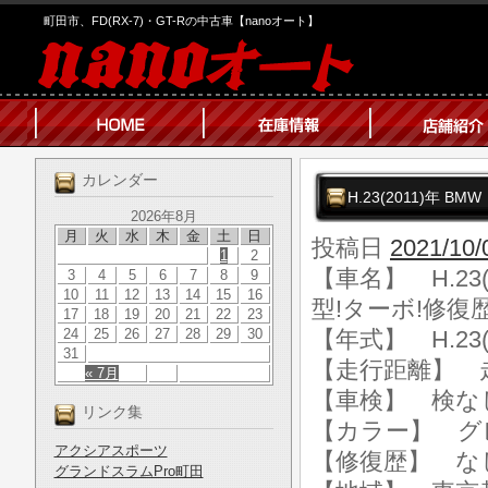
町田市、FD(RX-7)・GT-Rの中古車【nanoオート】
カレンダー
H.23(2011)年 
2026年8月
月
火
水
木
金
土
日
投稿日
2021/10/
1
2
【車名】 H.23
3
4
5
6
7
8
9
10
11
12
13
14
15
16
型!ターボ!修復
17
18
19
20
21
22
23
24
25
26
27
28
29
30
【年式】 H.23(
31
【走行距離】 走行
« 7月
【車検】 検な
リンク集
【カラー】 グ
アクシアスポーツ
【修復歴】 な
グランドスラムPro町田