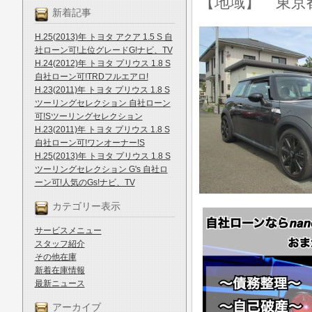
【地域】 東京
新着記事
H.25(2013)年 トヨタ アクア 1.5 S 自
社ローン可!上位グレードG!ナビ、TV
H.24(2012)年 トヨタ プリウス 1.8 S
自社ローン可!TRDフルエアロ!
H.23(2011)年 トヨタ プリウス 1.8 S
ツーリングセレクション 自社ローン
可!Sツーリングセレクション
H.23(2011)年 トヨタ プリウス 1.8 S
自社ローン可!ワンオーナー!S
H.25(2013)年 トヨタ プリウス 1.8 S
ツーリングセレクション G's 自社ロ
ーン可!人気のGs!ナビ、TV
カテゴリー表示
サービスメニュー
スタッフ紹介
その他在庫
新着在庫情報
最新ニュース
アーカイブ